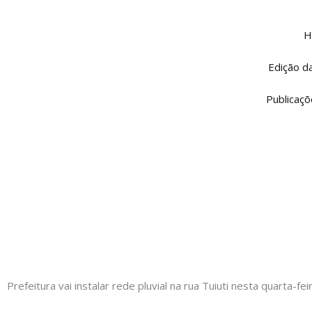
Ir
para
H
o
conteúdo
Edição d
Publicaçõ
Prefeitura vai instalar rede pluvial na rua Tuiuti nesta quarta-fei