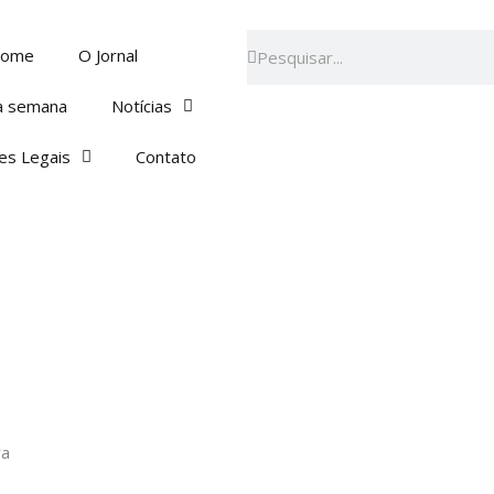
Pesquisar
Pesquisar
ome
O Jornal
a semana
Notícias
es Legais
Contato
ra