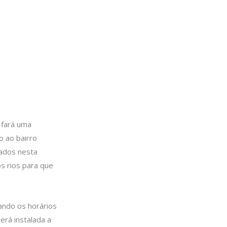
 fará uma
o ao bairro
lados nesta
os rios para que
ando os horários
erá instalada a