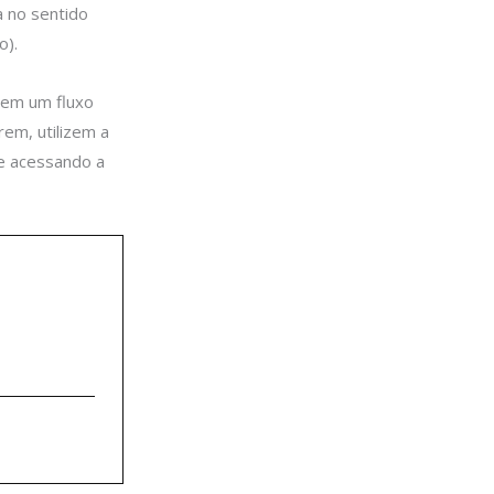
a no sentido
o).
tem um fluxo
rem, utilizem a
 e acessando a