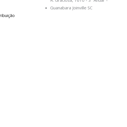
Guanabara Joinville SC
ribuição
-
f