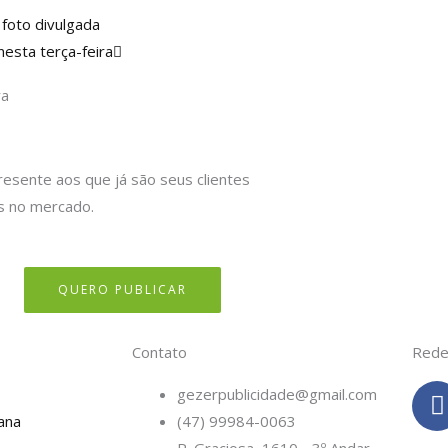
Próximo
 foto divulgada
nesta terça-feira
ra
resente aos que já são seus clientes
s no mercado.
QUERO PUBLICAR
Contato
Rede
gezerpublicidade@gmail.com
ana
(47) 99984-0063
c
R. Graciosa, 1610 - 3º Andar -