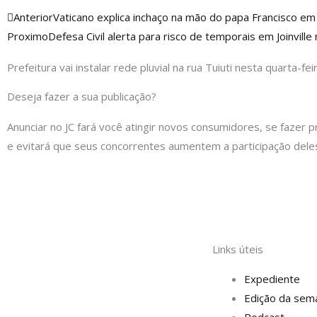
Anterior
Anterior
Vaticano explica inchaço na mão do papa Francisco em
Proximo
Defesa Civil alerta para risco de temporais em Joinville 
Prefeitura vai instalar rede pluvial na rua Tuiuti nesta quarta-fei
Deseja fazer a sua publicação?
Anunciar no JC fará você atingir novos consumidores, se fazer p
e evitará que seus concorrentes aumentem a participação dele
Links úteis
Expediente
Edição da sem
Podcast