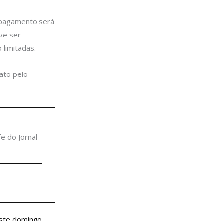
 pagamento será
ve ser
 limitadas.
ato pelo
fe do Jornal
Próximo
neste domingo