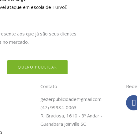
sível ataque em escola de Turvo
resente aos que já são seus clientes
s no mercado.
QUERO PUBLICAR
Contato
Rede
gezerpublicidade@gmail.com
(47) 99984-0063
c
R. Graciosa, 1610 - 3º Andar -
Guanabara Joinville SC
o