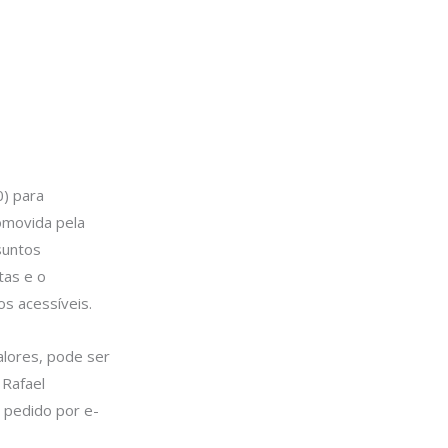
0) para
omovida pela
suntos
tas e o
s acessíveis.
alores, pode ser
 Rafael
 pedido por e-