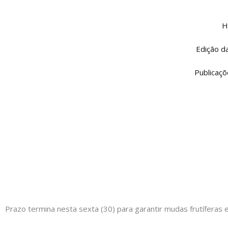
Ir
para
H
o
conteúdo
Edição d
Publicaçõ
Prazo termina nesta sexta (30) para garantir mudas frutíferas 