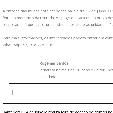
A entrega das mudas está agendada para o dia 12 de junho. O
feito no momento da retirada. A Epagri destaca que o prazo de
respeitado, já que a procura costuma ser alta e as unidades são
Para mais informações, os interessados podem entrar em cont
WhatsApp (47) 9 99278-3180.
Rogemar Santos
Jornalista há mais de 20 anos e Editor Che
da Cidade
Anterior
Anterior
CBEA de Joinville realiza feira de adoção de animais 