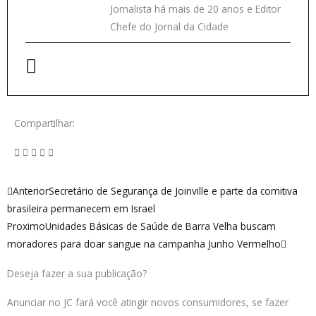
Jornalista há mais de 20 anos e Editor
Chefe do Jornal da Cidade
Compartilhar:
Anterior
Próxi
Anterior
Secretário de Segurança de Joinville e parte da comitiva
brasileira permanecem em Israel
Proximo
Unidades Básicas de Saúde de Barra Velha buscam
moradores para doar sangue na campanha Junho Vermelho
Deseja fazer a sua publicação?
Anunciar no JC fará você atingir novos consumidores, se fazer