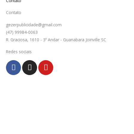
Contato
Contato
gezerpublicidade@gmail.com
(47) 99984-0063
R. Graciosa, 1610 - 3º Andar - Guanabara Joinville SC
Redes sociais
F
I
Y
a
n
o
c
s
u
e
t
t
b
a
u
o
g
b
o
r
e
k
a
-
m
f