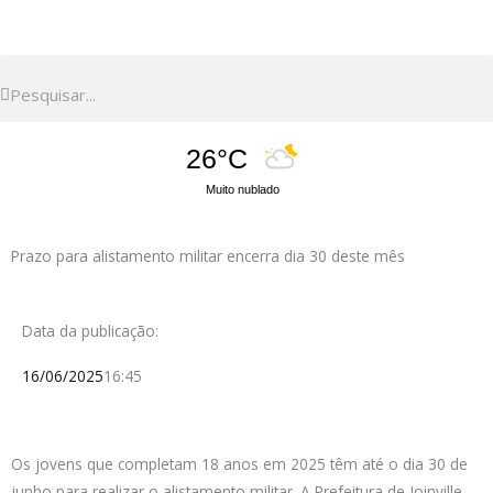
Ir
para
o
Pesquisar
Pesquisar
conteúdo
26°C
Muito nublado
Prazo para alistamento militar encerra dia 30 deste mês
Data da publicação:
16/06/2025
16:45
Os jovens que completam 18 anos em 2025 têm até o dia 30 de
junho para realizar o alistamento militar. A Prefeitura de Joinville