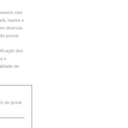
amente seis
unk, haxixe e
 em diversas
o postal.
ficação dos
a o
lidade de
fe do Jornal