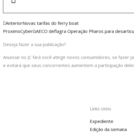
Anterior
Anterior
Novas tarifas do ferry boat
Proximo
CyberGAECO deflagra Operação Pharos para desarticula
Deseja fazer a sua publicação?
Anunciar no JC fará você atingir novos consumidores, se fazer p
e evitará que seus concorrentes aumentem a participação dele
Links úteis
Expediente
Edição da semana