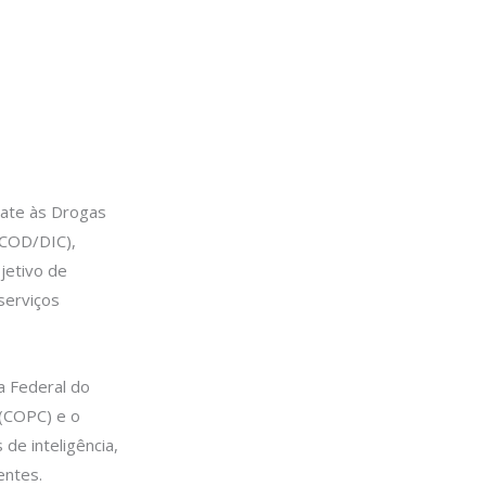
mbate às Drogas
ECOD/DIC),
jetivo de
serviços
a Federal do
 (COPC) e o
de inteligência,
entes.