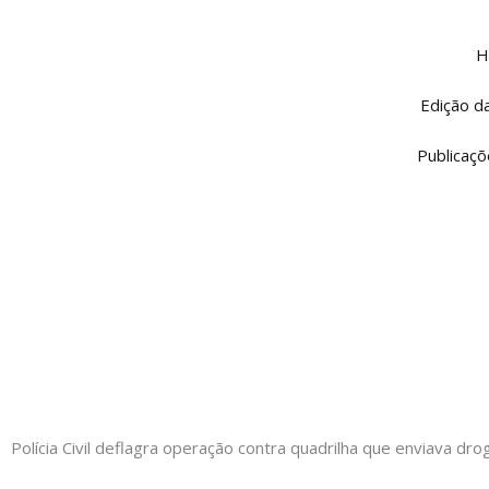
Ir
para
H
o
conteúdo
Edição d
Publicaçõ
Polícia Civil deflagra operação contra quadrilha que enviava dr