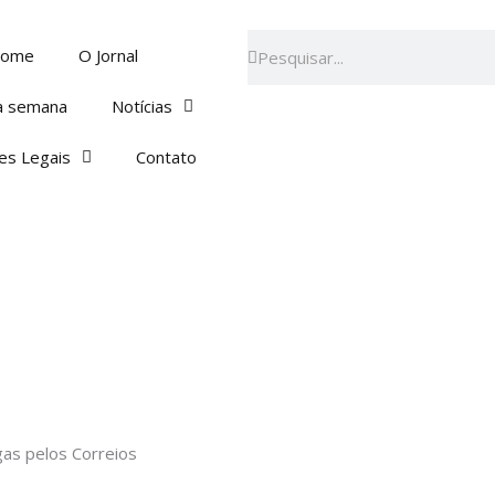
Pesquisar
Pesquisar
ome
O Jornal
a semana
Notícias
es Legais
Contato
ogas pelos Correios