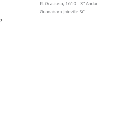
c
R. Graciosa, 1610 - 3º Andar -
Guanabara Joinville SC
o
-
f