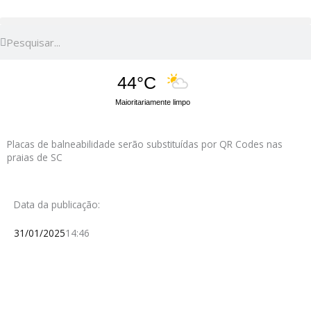
Pesquisar
Pesquisar
44°C
Maioritariamente limpo
Placas de balneabilidade serão substituídas por QR Codes nas
praias de SC
Data da publicação:
31/01/2025
14:46