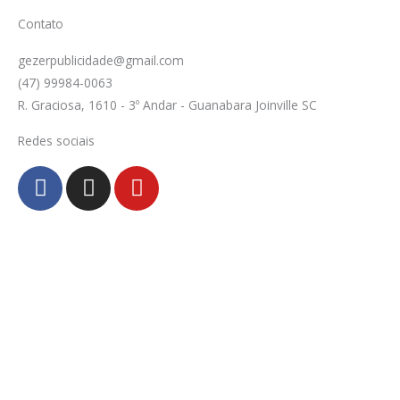
Contato
gezerpublicidade@gmail.com
(47) 99984-0063
R. Graciosa, 1610 - 3º Andar - Guanabara Joinville SC
Redes sociais
F
I
Y
a
n
o
c
s
u
e
t
t
b
a
u
o
g
b
o
r
e
k
a
-
m
f