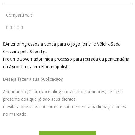
Compartilhar:
Anterior
Próximo
Anterior
Ingressos à venda para o jogo Joinville Vôlei x Sada
Cruzeiro pela Superliga
Proximo
Governador inicia processo para retirada da penitenciária
da Agronômica em Florianópolis
Deseja fazer a sua publicação?
Anunciar no JC fará você atingir novos consumidores, se fazer
presente aos que já são seus clientes
e evitará que seus concorrentes aumentem a participação deles
no mercado.