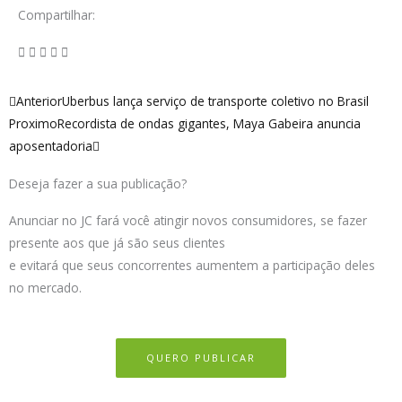
Compartilhar:
Anterior
Próximo
Anterior
Uberbus lança serviço de transporte coletivo no Brasil
Proximo
Recordista de ondas gigantes, Maya Gabeira anuncia
aposentadoria
Deseja fazer a sua publicação?
Anunciar no JC fará você atingir novos consumidores, se fazer
presente aos que já são seus clientes
e evitará que seus concorrentes aumentem a participação deles
no mercado.
QUERO PUBLICAR