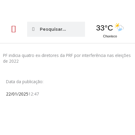
Pesquisar
Pesquisar
33°C
Chuvisco
Edição da semana
Publicações Legais
PF indicia quatro ex-diretores da PRF por interferência nas eleições
de 2022
Data da publicação:
22/01/2025
12:47