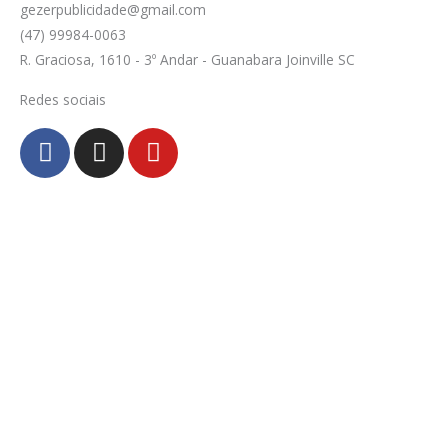
gezerpublicidade@gmail.com
(47) 99984-0063
R. Graciosa, 1610 - 3º Andar - Guanabara Joinville SC
Redes sociais
F
I
Y
a
n
o
c
s
u
e
t
t
b
a
u
o
g
b
o
r
e
k
a
-
m
f