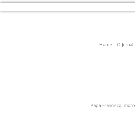
Ir
para
o
conteúdo
Home
O Jornal
Papa Francisco, morr