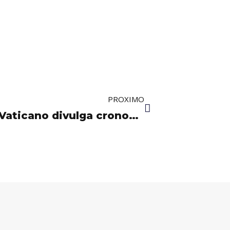
Próximo
PROXIMO
Último Adeus a Francisco: Vaticano divulga cronograma das cerimônias fúnebres