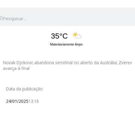
Pesquisar
Pesquisar
35°C
Maioritariamente limpo
Novak Djokovic abandona semifinal no aberto da Austrália; Zverev
avança à final
Data da publicação:
24/01/2025
13:16