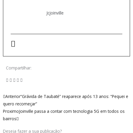
Jcjoinville
Compartilhar:
Anterior
Próximo
Anterior
“Grávida de Taubaté” reaparece após 13 anos: “Pequei e
quero recomeçar”
Proximo
Joinville passa a contar com tecnologia 5G em todos os
bairros
Deseja fazer a sua publicação?