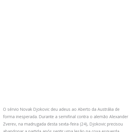
O sérvio Novak Djokovic deu adeus ao Aberto da Austrália de
forma inesperada. Durante a semifinal contra o alemão Alexander
Zverev, na madrugada desta sexta-feira (24), Djokovic precisou
abandonar a partida após sentir uma lesão na coxa esquerda.