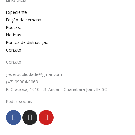
Expediente
Edição da semana
Podcast
Notícias
Pontos de distribuição
Contato
Contato
gezerpublicidade@gmail.com
(47) 99984-0063
R. Graciosa, 1610 - 3º Andar - Guanabara Joinville SC
Redes sociais
F
I
Y
a
n
o
c
s
u