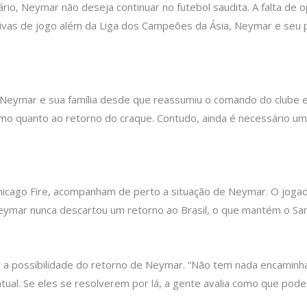
ário, Neymar não deseja continuar no futebol saudita. A falta de
ectivas de jogo além da Liga dos Campeões da Ásia, Neymar e se
 Neymar e sua família desde que reassumiu o comando do clube 
ismo quanto ao retorno do craque. Contudo, ainda é necessário um 
hicago Fire, acompanham de perto a situação de Neymar. O joga
ymar nunca descartou um retorno ao Brasil, o que mantém o San
 a possibilidade do retorno de Neymar. “Não tem nada encaminha
ual. Se eles se resolverem por lá, a gente avalia como que pode f