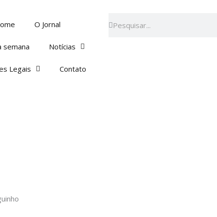
Pesquisar
Pesquisar
ome
O Jornal
a semana
Notícias
es Legais
Contato
guinho