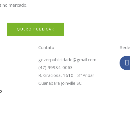
s no mercado.
QUERO PUBLICAR
Contato
Rede
gezerpublicidade@gmail.com
(47) 99984-0063
c
R. Graciosa, 1610 - 3º Andar -
Guanabara Joinville SC
o
-
f