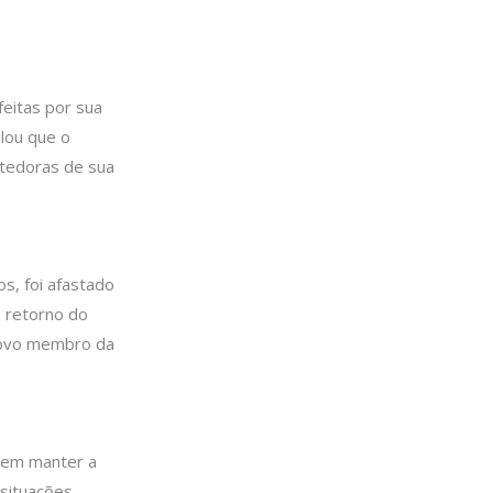
eitas por sua
elou que o
tedoras de sua
s, foi afastado
o retorno do
 novo membro da
 em manter a
 situações