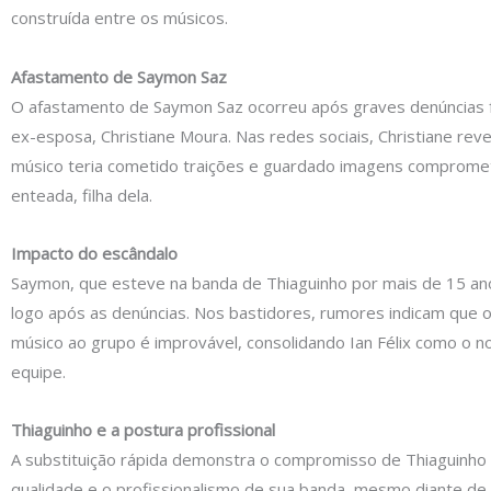
construída entre os músicos.
Afastamento de Saymon Saz
O afastamento de Saymon Saz ocorreu após graves denúncias f
ex-esposa, Christiane Moura. Nas redes sociais, Christiane rev
músico teria cometido traições e guardado imagens comprome
enteada, filha dela.
Impacto do escândalo
Saymon, que esteve na banda de Thiaguinho por mais de 15 ano
logo após as denúncias. Nos bastidores, rumores indicam que 
músico ao grupo é improvável, consolidando Ian Félix como o
equipe.
Thiaguinho e a postura profissional
A substituição rápida demonstra o compromisso de Thiaguinho
qualidade e o profissionalismo de sua banda, mesmo diante de