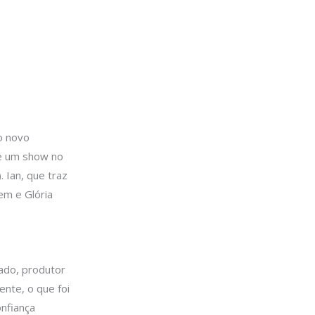
o novo
te um show no
 Ian, que traz
em e Glória
ado, produtor
ente, o que foi
nfiança