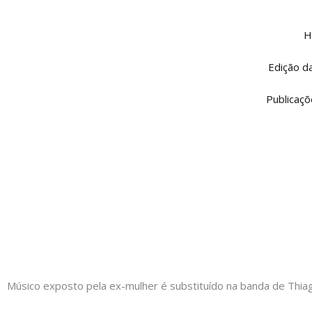
Ir
para
H
o
conteúdo
Edição d
Publicaçõ
Músico exposto pela ex-mulher é substituído na banda de Thia