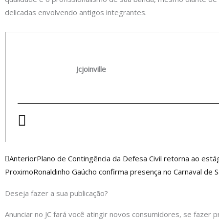
delicadas envolvendo antigos integrantes.
Jcjoinville
Anterior
Anterior
Plano de Contingência da Defesa Civil retorna ao estág
Proximo
Ronaldinho Gaúcho confirma presença no Carnaval de 
Deseja fazer a sua publicação?
Anunciar no JC fará você atingir novos consumidores, se fazer p