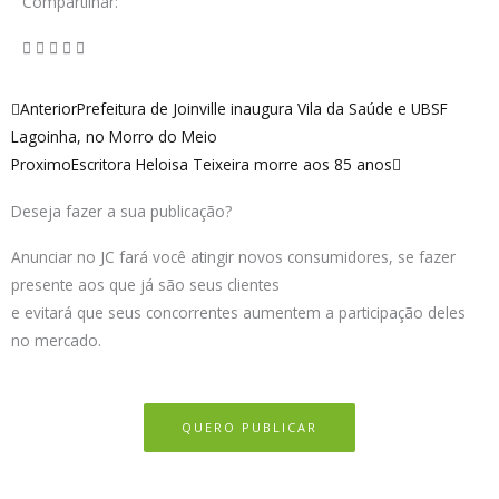
Compartilhar:
Anterior
Próximo
Anterior
Prefeitura de Joinville inaugura Vila da Saúde e UBSF
Lagoinha, no Morro do Meio
Proximo
Escritora Heloisa Teixeira morre aos 85 anos
Deseja fazer a sua publicação?
Anunciar no JC fará você atingir novos consumidores, se fazer
presente aos que já são seus clientes
e evitará que seus concorrentes aumentem a participação deles
no mercado.
QUERO PUBLICAR