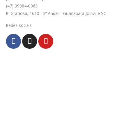
(47) 99984-0063
R. Graciosa, 1610 - 3º Andar - Guanabara Joinville SC
Redes sociais
F
I
Y
a
n
o
c
s
u
e
t
t
b
a
u
o
g
b
o
r
e
k
a
-
m
f