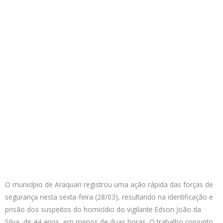
O município de Araquari registrou uma ação rápida das forças de
segurança nesta sexta-feira (28/03), resultando na identificação e
prisão dos suspeitos do homicídio do vigilante Edson João da
Silva, de 44 anos, em menos de duas horas. O trabalho conjunto