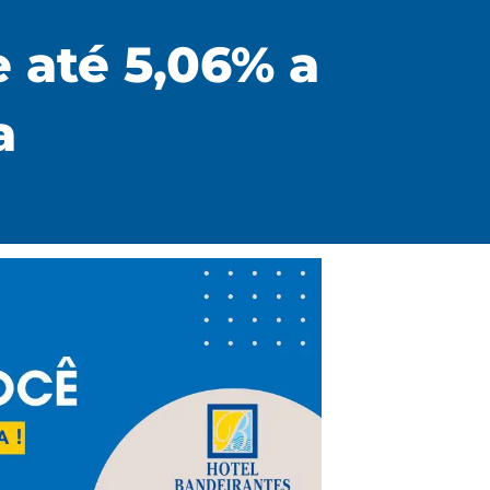
 até 5,06% a
a