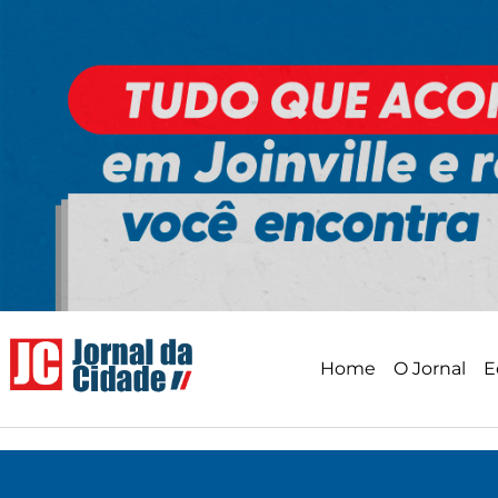
Ir
para
o
conteúdo
Home
O Jornal
E