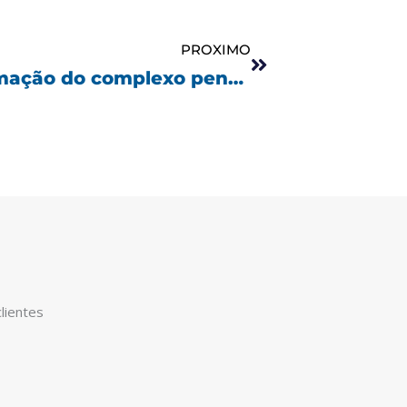
Próximo
PROXIMO
População aprova transformação do complexo penal de Florianópolis em espaço cultural
lientes