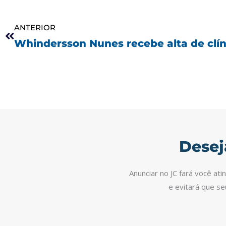
Anterior
ANTERIOR
Desej
Anunciar no JC fará você at
e evitará que s