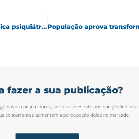
Whindersson Nunes recebe alta de clínica psiquiátrica após um mês de internação
a fazer a sua publicação?
ingir novos consumidores, se fazer presente aos que já são seus c
eus concorrentes aumentem a participação deles no mercado.