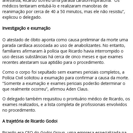
anestesia, Ricardo sofreu uma parada cardiorrespiratória. “Os
médicos tentaram entubá-lo e realizaram manobras de
reanimação por cerca de 40 a 50 minutos, mas ele não resistiu”,
explicou o delegado.
Investigação e exumação
O atestado de óbito aponta como causa preliminar da morte uma
parada cardíaca associada ao uso de anabolizantes. No entanto,
familiares afirmaram à polícia que Ricardo havia interrompido o
uso dessas substâncias há cerca de cinco meses e que exames
recentes atestaram sua aptidão para o procedimento.
Como o corpo foi sepultado sem exames periciais completos, a
Polícia Civil solicitou a exumação para confirmar a causa da morte.
“Somente a exumação e exames periciais poderão determinar o
que realmente ocorreu”, afirmou Aden Claus.
O delegado também requisitou o prontuário médico de Ricardo, os
exames realizados, e a lista completa de profissionais envolvidos
no procedimento.
A trajetória de Ricardo Godoi
Ricardo era CEO do Godoi Group, uma empresa especializada na