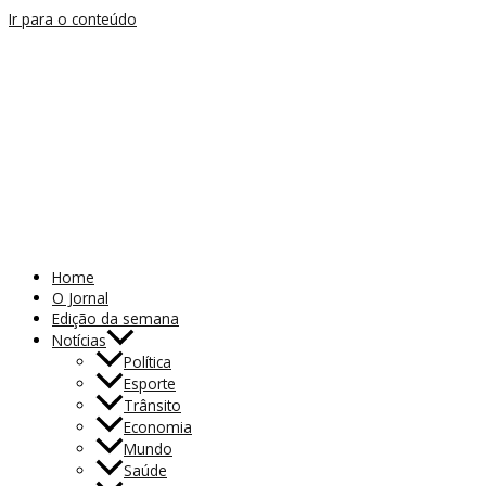
Ir para o conteúdo
Home
O Jornal
Edição da semana
Notícias
Política
Esporte
Trânsito
Economia
Mundo
Saúde