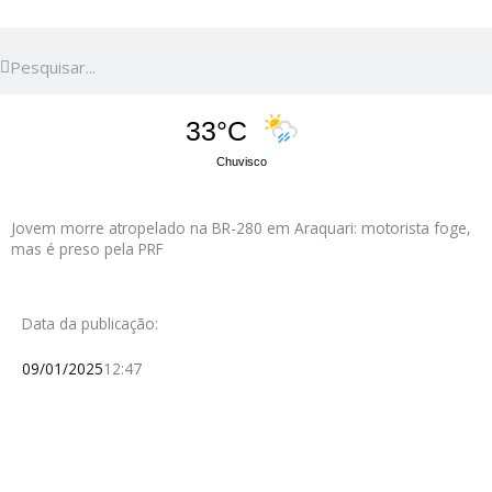
Pesquisar
Pesquisar
33°C
Chuvisco
Jovem morre atropelado na BR-280 em Araquari: motorista foge,
mas é preso pela PRF
Data da publicação:
09/01/2025
12:47