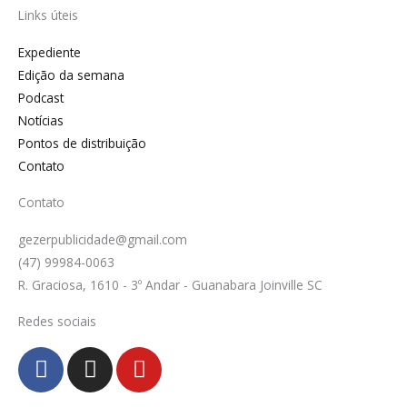
Links úteis
Expediente
Edição da semana
Podcast
Notícias
Pontos de distribuição
Contato
Contato
gezerpublicidade@gmail.com
(47) 99984-0063
R. Graciosa, 1610 - 3º Andar - Guanabara Joinville SC
Redes sociais
F
I
Y
a
n
o
c
s
u