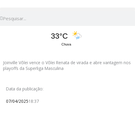
Pesquisar
Pesquisar
33°C
Chuva
Joinville Vôlei vence o Vôlei Renata de virada e abre vantagem nos
playoffs da Superliga Masculina
Data da publicação:
07/04/2025
18:37