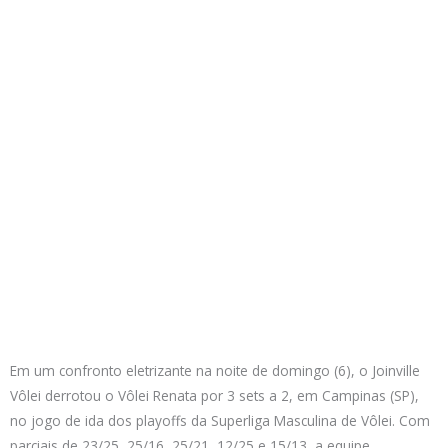
Em um confronto eletrizante na noite de domingo (6), o Joinville
Vôlei derrotou o Vôlei Renata por 3 sets a 2, em Campinas (SP),
no jogo de ida dos playoffs da Superliga Masculina de Vôlei. Com
parciais de 23/25, 25/16, 25/21, 12/25 e 15/13, a equipe