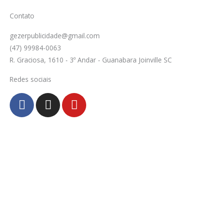
Contato
gezerpublicidade@gmail.com
(47) 99984-0063
R. Graciosa, 1610 - 3º Andar - Guanabara Joinville SC
Redes sociais
F
I
Y
a
n
o
c
s
u
e
t
t
b
a
u
o
g
b
o
r
e
k
a
-
m
f