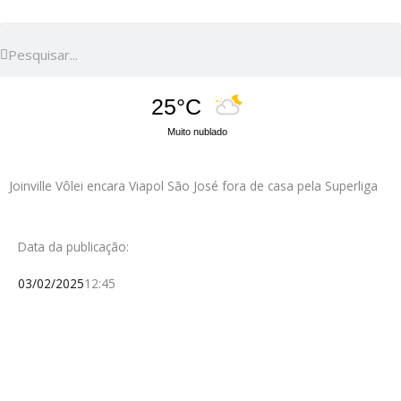
Pesquisar
Pesquisar
25°C
Muito nublado
Joinville Vôlei encara Viapol São José fora de casa pela Superliga
Data da publicação:
03/02/2025
12:45