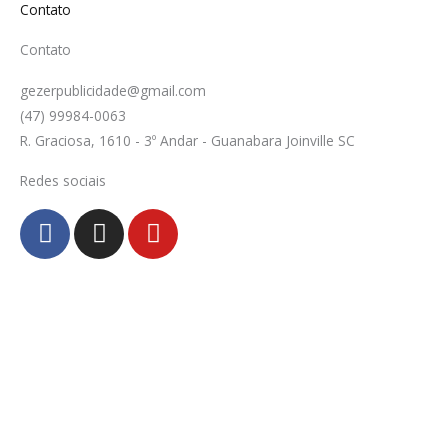
Contato
Contato
gezerpublicidade@gmail.com
(47) 99984-0063
R. Graciosa, 1610 - 3º Andar - Guanabara Joinville SC
Redes sociais
F
I
Y
a
n
o
c
s
u
e
t
t
b
a
u
o
g
b
o
r
e
k
a
-
m
f