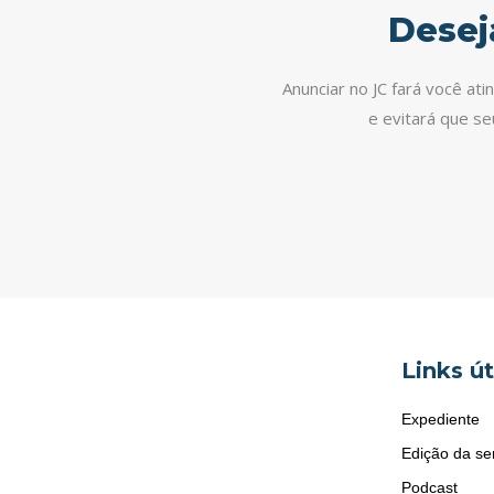
Desej
Anunciar no JC fará você at
e evitará que s
Links út
Expediente
Edição da s
Podcast