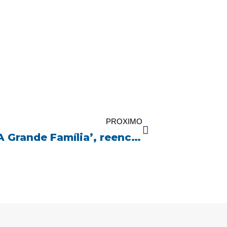
Próximo
PROXIMO
Guta Stresser, a Bebel de ‘A Grande Família’, reencontra cachorro desaparecido em SC