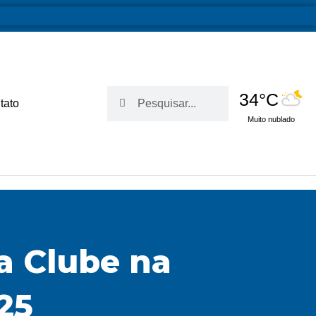
Pesquisar
Pesquisar
34°C
tato
Muito nublado
ia Clube na
25