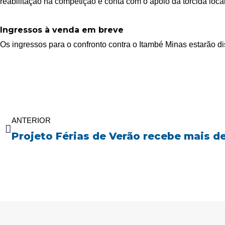
reabilitação na competição e conta com o apoio da torcida loca
Ingressos à venda em breve
Os ingressos para o confronto contra o Itambé Minas estarão d
Anterior
ANTERIOR