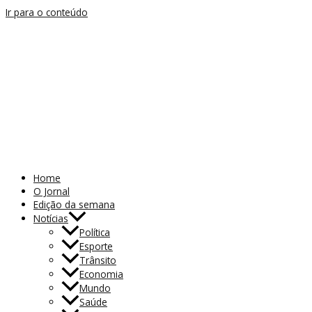
Ir para o conteúdo
Home
O Jornal
Edição da semana
Notícias
Política
Esporte
Trânsito
Economia
Mundo
Saúde