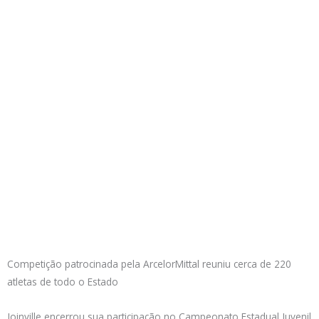
Competição patrocinada pela ArcelorMittal reuniu cerca de 220
atletas de todo o Estado
Joinville encerrou sua participação no Campeonato Estadual Juvenil