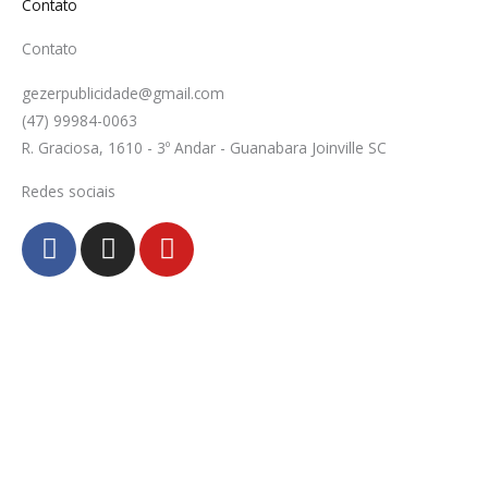
Contato
Contato
gezerpublicidade@gmail.com
(47) 99984-0063
R. Graciosa, 1610 - 3º Andar - Guanabara Joinville SC
Redes sociais
F
I
Y
a
n
o
c
s
u
e
t
t
b
a
u
o
g
b
o
r
e
k
a
-
m
f