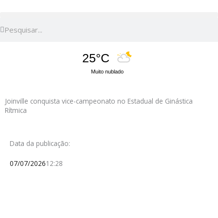
Pesquisar
Pesquisar
25°C
Muito nublado
Joinville conquista vice-campeonato no Estadual de Ginástica
Rítmica
Data da publicação:
07/07/2026
12:28