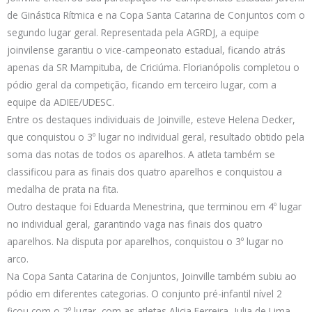
de Ginástica Rítmica e na Copa Santa Catarina de Conjuntos com o
segundo lugar geral. Representada pela AGRDJ, a equipe
joinvilense garantiu o vice-campeonato estadual, ficando atrás
apenas da SR Mampituba, de Criciúma. Florianópolis completou o
pódio geral da competição, ficando em terceiro lugar, com a
equipe da ADIEE/UDESC.
Entre os destaques individuais de Joinville, esteve Helena Decker,
que conquistou o 3º lugar no individual geral, resultado obtido pela
soma das notas de todos os aparelhos. A atleta também se
classificou para as finais dos quatro aparelhos e conquistou a
medalha de prata na fita.
Outro destaque foi Eduarda Menestrina, que terminou em 4º lugar
no individual geral, garantindo vaga nas finais dos quatro
aparelhos. Na disputa por aparelhos, conquistou o 3º lugar no
arco.
Na Copa Santa Catarina de Conjuntos, Joinville também subiu ao
pódio em diferentes categorias. O conjunto pré-infantil nível 2
ficou com o 2º lugar, com as atletas Alicia Ferreira, Julia de Lima,