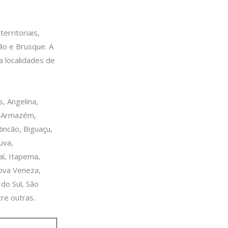
erritoriais,
rão e Brusque. A
a localidades de
, Angelina,
á, Armazém,
Rincão, Biguaçu,
uva,
aí, Itapema,
Nova Veneza,
 do Sul, São
re outras.