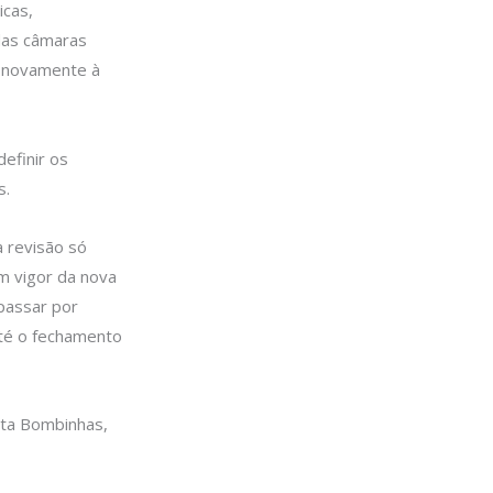
icas,
das câmaras
á novamente à
efinir os
s.
a revisão só
m vigor da nova
 passar por
até o fechamento
sta Bombinhas,