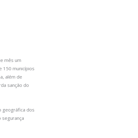
ste mês um
de 150 municípios
ma, além de
arda sanção do
ão geográfica dos
o segurança