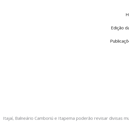
Ir
para
H
o
conteúdo
Edição d
Publicaçõ
Itajaí, Balneário Camboriú e Itapema poderão revisar divisas mu