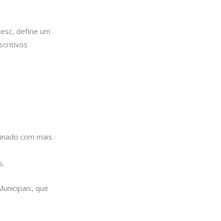
lesc, define um
critivos
sinado com mais
s.
unicipais, que