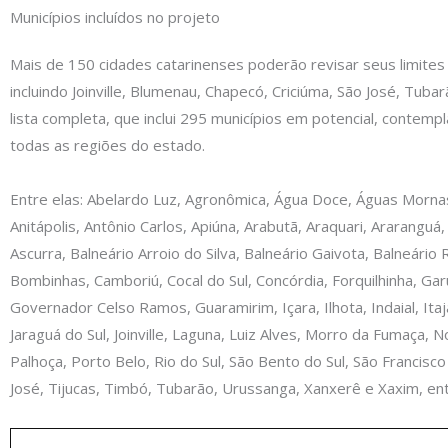
Municípios incluídos no projeto
Mais de 150 cidades catarinenses poderão revisar seus limites t
incluindo Joinville, Blumenau, Chapecó, Criciúma, São José, Tuba
lista completa, que inclui 295 municípios em potencial, contempl
todas as regiões do estado.
Entre elas: Abelardo Luz, Agronômica, Água Doce, Águas Mornas
Anitápolis, Antônio Carlos, Apiúna, Arabutã, Araquari, Ararangu
Ascurra, Balneário Arroio do Silva, Balneário Gaivota, Balneário 
Bombinhas, Camboriú, Cocal do Sul, Concórdia, Forquilhinha, Gar
Governador Celso Ramos, Guaramirim, Içara, Ilhota, Indaial, Itaj
Jaraguá do Sul, Joinville, Laguna, Luiz Alves, Morro da Fumaça, 
Palhoça, Porto Belo, Rio do Sul, São Bento do Sul, São Francisco
José, Tijucas, Timbó, Tubarão, Urussanga, Xanxerê e Xaxim, ent