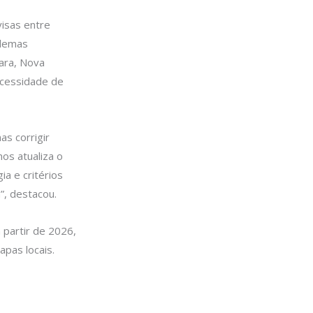
visas entre
blemas
ara, Nova
ecessidade de
as corrigir
os atualiza o
ia e critérios
a”, destacou.
a partir de 2026,
pas locais.