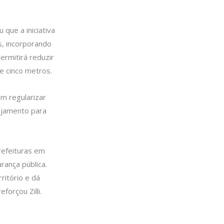
que a iniciativa
s, incorporando
ermitirá reduzir
 cinco metros.
m regularizar
ejamento para
refeituras em
rança pública.
ritório e dá
forçou Zilli.