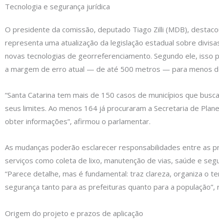
Tecnologia e segurança jurídica
O presidente da comissão, deputado Tiago Zilli (MDB), destacou 
representa uma atualização da legislação estadual sobre divisa
novas tecnologias de georreferenciamento. Segundo ele, isso p
a margem de erro atual — de até 500 metros — para menos de
“Santa Catarina tem mais de 150 casos de municípios que busca
seus limites. Ao menos 164 já procuraram a Secretaria de Plan
obter informações”, afirmou o parlamentar.
As mudanças poderão esclarecer responsabilidades entre as p
serviços como coleta de lixo, manutenção de vias, saúde e segu
“Parece detalhe, mas é fundamental: traz clareza, organiza o ter
segurança tanto para as prefeituras quanto para a população”, re
Origem do projeto e prazos de aplicação