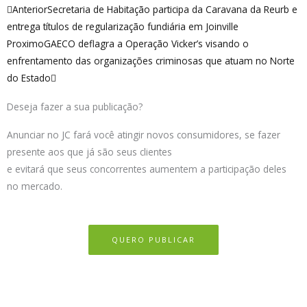
Anterior
Próximo
Anterior
Secretaria de Habitação participa da Caravana da Reurb e
entrega títulos de regularização fundiária em Joinville
Proximo
GAECO deflagra a Operação Vicker’s visando o
enfrentamento das organizações criminosas que atuam no Norte
do Estado
Deseja fazer a sua publicação?
Anunciar no JC fará você atingir novos consumidores, se fazer
presente aos que já são seus clientes
e evitará que seus concorrentes aumentem a participação deles
no mercado.
QUERO PUBLICAR