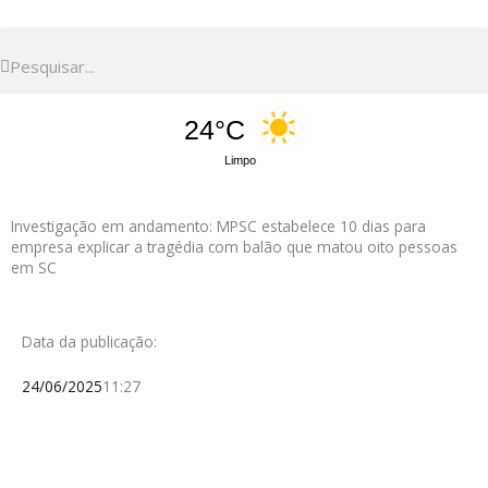
Pesquisar
Pesquisar
24°C
Limpo
Investigação em andamento: MPSC estabelece 10 dias para
empresa explicar a tragédia com balão que matou oito pessoas
em SC
Data da publicação:
24/06/2025
11:27