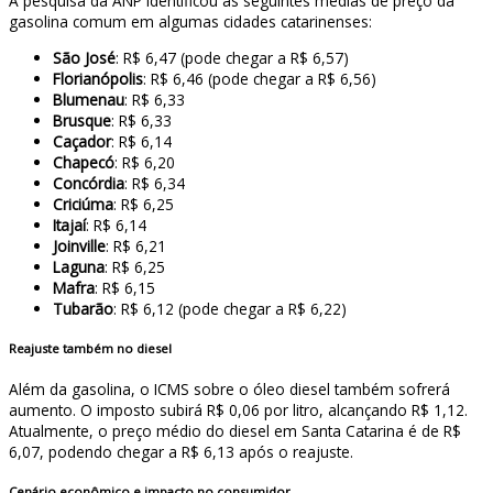
A pesquisa da ANP identificou as seguintes médias de preço da
gasolina comum em algumas cidades catarinenses:
São José
: R$ 6,47 (pode chegar a R$ 6,57)
Florianópolis
: R$ 6,46 (pode chegar a R$ 6,56)
Blumenau
: R$ 6,33
Brusque
: R$ 6,33
Caçador
: R$ 6,14
Chapecó
: R$ 6,20
Concórdia
: R$ 6,34
Criciúma
: R$ 6,25
Itajaí
: R$ 6,14
Joinville
: R$ 6,21
Laguna
: R$ 6,25
Mafra
: R$ 6,15
Tubarão
: R$ 6,12 (pode chegar a R$ 6,22)
Reajuste também no diesel
Além da gasolina, o ICMS sobre o óleo diesel também sofrerá
aumento. O imposto subirá R$ 0,06 por litro, alcançando R$ 1,12.
Atualmente, o preço médio do diesel em Santa Catarina é de R$
6,07, podendo chegar a R$ 6,13 após o reajuste.
Cenário econômico e impacto no consumidor