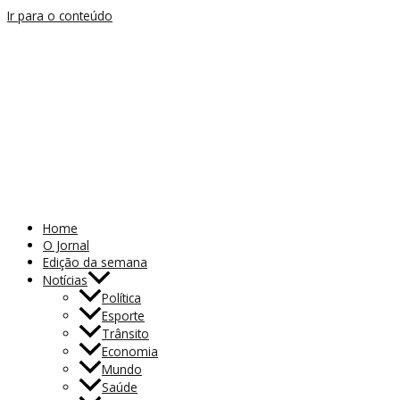
Ir para o conteúdo
Home
O Jornal
Edição da semana
Notícias
Política
Esporte
Trânsito
Economia
Mundo
Saúde