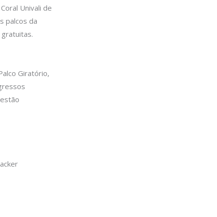
Coral Univali de
s palcos da
gratuitas.
alco Giratório,
ngressos
 estão
Backer