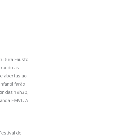
Cultura Fausto
errando as
 e abertas ao
nfantil farão
tir das 19h30,
Banda EMVL. A
Festival de