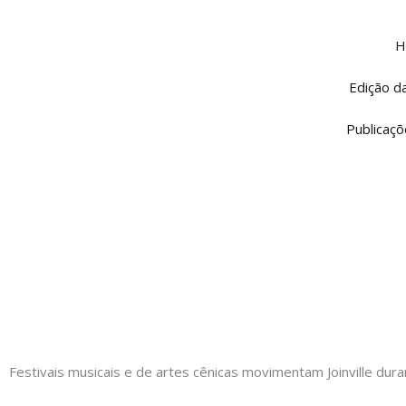
Ir
para
H
o
conteúdo
Edição d
Publicaçõ
Festivais musicais e de artes cênicas movimentam Joinville dur