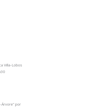
a Villa-Lobos
9h30
i-Árvore” por