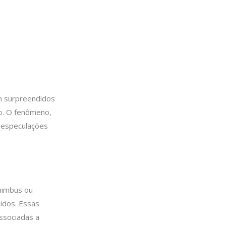
am surpreendidos
o. O fenômeno,
e especulações
nimbus ou
idos. Essas
ssociadas a