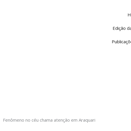
Ir
para
H
o
conteúdo
Edição d
Publicaçõ
Fenômeno no céu chama atenção em Araquari