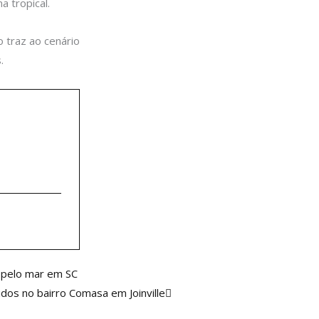
a tropical.
 traz ao cenário
.
Próximo
 pelo mar em SC
idos no bairro Comasa em Joinville