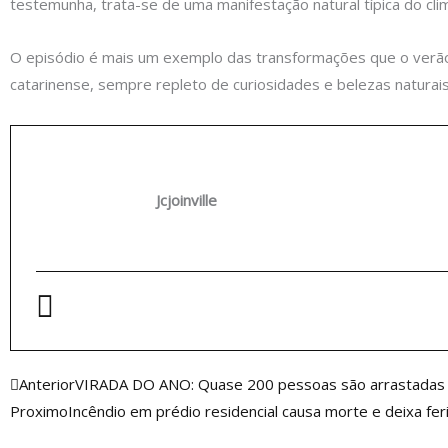
testemunha, trata-se de uma manifestação natural típica do clim
O episódio é mais um exemplo das transformações que o verão
catarinense, sempre repleto de curiosidades e belezas naturais
Jcjoinville
Anterior
Anterior
VIRADA DO ANO: Quase 200 pessoas são arrastadas
Proximo
Incêndio em prédio residencial causa morte e deixa fer