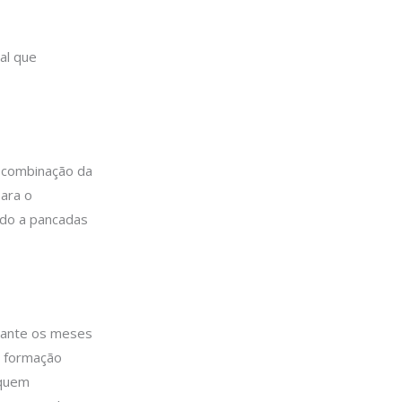
al que
a combinação da
para o
ado a pancadas
rante os meses
a formação
 quem