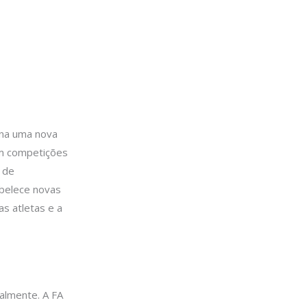
ana uma nova
em competições
 de
abelece novas
as atletas e a
almente. A FA