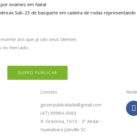
a por exames em Natal
éricas Sub-23 de basquete em cadeira de rodas representando o
resente aos que já são seus clientes
s no mercado.
QUERO PUBLICAR
Contato
Rede
gezerpublicidade@gmail.com
(47) 99984-0063
c
R. Graciosa, 1610 - 3º Andar -
Guanabara Joinville SC