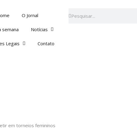
Pesquisar
Pesquisar
ome
O Jornal
a semana
Notícias
es Legais
Contato
etir em torneios femininos