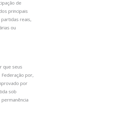
icipação de
os principais
partidas reais,
árias ou
ar que seus
a Federação por,
omprovado por
tida sob
a permanência