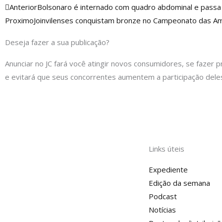
Anterior
Anterior
Bolsonaro é internado com quadro abdominal e pass
Proximo
Joinvilenses conquistam bronze no Campeonato das Am
Deseja fazer a sua publicação?
Anunciar no JC fará você atingir novos consumidores, se fazer p
e evitará que seus concorrentes aumentem a participação dele
Links úteis
Expediente
Edição da semana
Podcast
Notícias