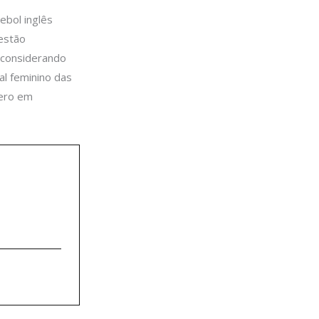
ebol inglês
 estão
 considerando
al feminino das
nero em