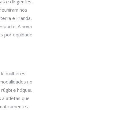
as e dirigentes.
reuniram nos
erra e Irlanda,
esporte. A nova
dos por equidade
 de mulheres
 modalidades no
 rúgbi e hóquei,
 a atletas que
maticamente a