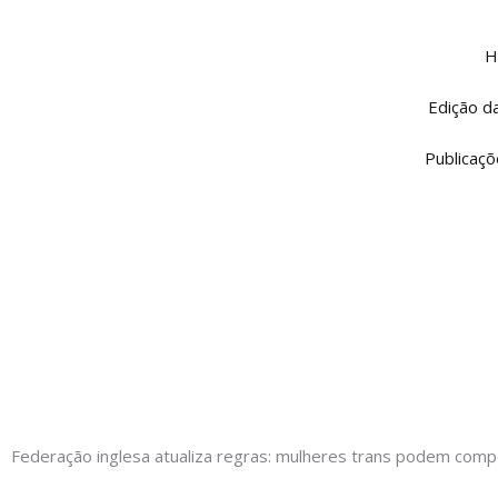
Ir
para
H
o
conteúdo
Edição d
Publicaçõ
Federação inglesa atualiza regras: mulheres trans podem comp