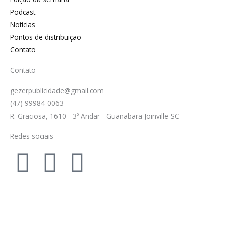
Podcast
Notícias
Pontos de distribuição
Contato
Contato
gezerpublicidade@gmail.com
(47) 99984-0063
R. Graciosa, 1610 - 3º Andar - Guanabara Joinville SC
Redes sociais
F
I
Y
a
n
o
c
s
u