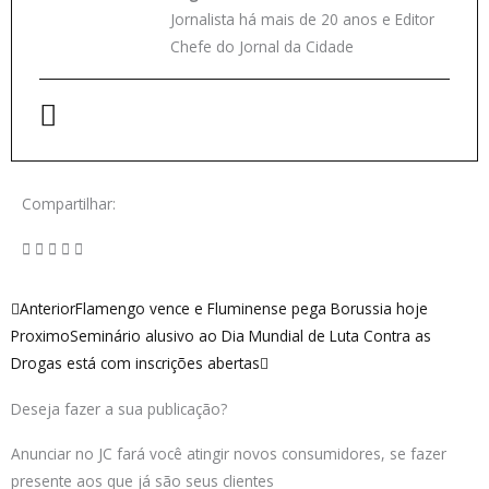
Jornalista há mais de 20 anos e Editor
Chefe do Jornal da Cidade
Compartilhar:
Anterior
Próximo
Anterior
Flamengo vence e Fluminense pega Borussia hoje
Proximo
Seminário alusivo ao Dia Mundial de Luta Contra as
Drogas está com inscrições abertas
Deseja fazer a sua publicação?
Anunciar no JC fará você atingir novos consumidores, se fazer
presente aos que já são seus clientes