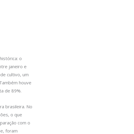
istórica: o
tre janeiro e
de cultivo, um
. Também houve
lta de 89%.
ra brasileira. No
hões, o que
mparação com o
e, foram