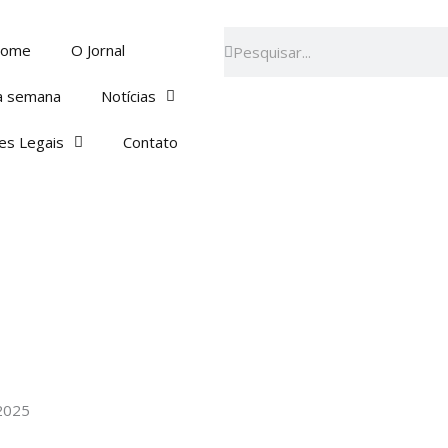
Pesquisar
Pesquisar
ome
O Jornal
a semana
Notícias
es Legais
Contato
 2025