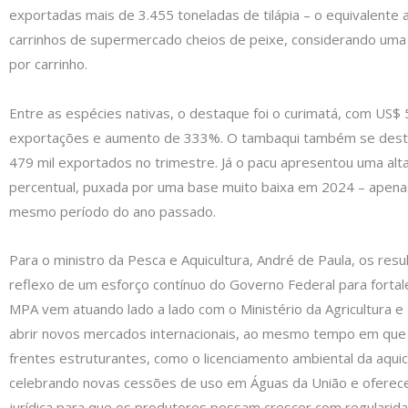
exportadas mais de 3.455 toneladas de tilápia – o equivalente a
carrinhos de supermercado cheios de peixe, considerando uma
por carrinho.
Entre as espécies nativas, o destaque foi o curimatá, com US$
exportações e aumento de 333%. O tambaqui também se dest
479 mil exportados no trimestre. Já o pacu apresentou uma al
percentual, puxada por uma base muito baixa em 2024 – apena
mesmo período do ano passado.
Para o ministro da Pesca e Aquicultura, André de Paula, os res
reflexo de um esforço contínuo do Governo Federal para fortal
MPA vem atuando lado a lado com o Ministério da Agricultura e
abrir novos mercados internacionais, ao mesmo tempo em qu
frentes estruturantes, como o licenciamento ambiental da aqui
celebrando novas cessões de uso em Águas da União e oferec
jurídica para que os produtores possam crescer com regularid