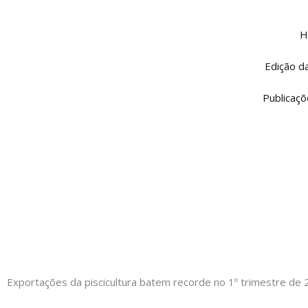
Ir
para
H
o
conteúdo
Edição d
Publicaçõ
Exportações da piscicultura batem recorde no 1º trimestre de