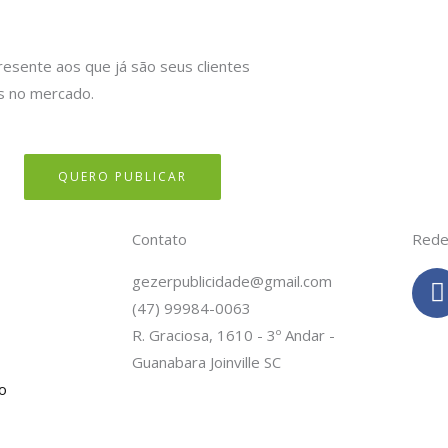
resente aos que já são seus clientes
s no mercado.
QUERO PUBLICAR
Contato
Rede
gezerpublicidade@gmail.com
(47) 99984-0063
c
R. Graciosa, 1610 - 3º Andar -
Guanabara Joinville SC
o