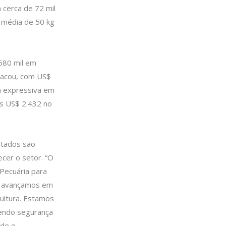
 cerca de 72 mil
 média de 50 kg
 580 mil em
acou, com US$
ta expressiva em
s US$ 2.432 no
ultados são
ecer o setor. “O
 Pecuária para
e avançamos em
cultura. Estamos
endo segurança
ade e