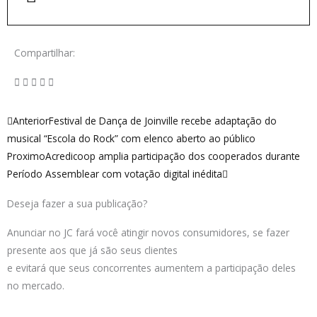
Compartilhar:
Anterior
Próximo
Anterior
Festival de Dança de Joinville recebe adaptação do
musical “Escola do Rock” com elenco aberto ao público
Proximo
Acredicoop amplia participação dos cooperados durante
Período Assemblear com votação digital inédita
Deseja fazer a sua publicação?
Anunciar no JC fará você atingir novos consumidores, se fazer
presente aos que já são seus clientes
e evitará que seus concorrentes aumentem a participação deles
no mercado.