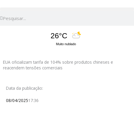
Pesquisar
Pesquisar
26°C
Muito nublado
EUA oficializam tarifa de 104% sobre produtos chineses e
reacendem tensões comerciais
Data da publicação:
08/04/2025
17:36