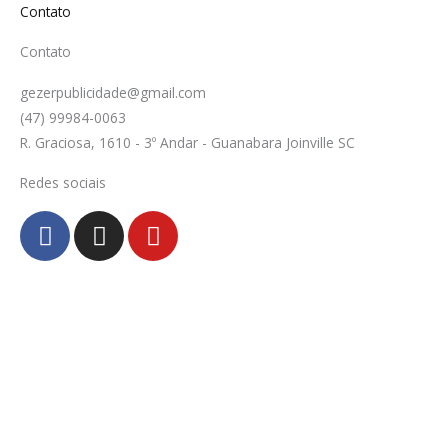
Contato
Contato
gezerpublicidade@gmail.com
(47) 99984-0063
R. Graciosa, 1610 - 3º Andar - Guanabara Joinville SC
Redes sociais
F
I
Y
a
n
o
c
s
u
e
t
t
b
a
u
o
g
b
o
r
e
k
a
-
m
f