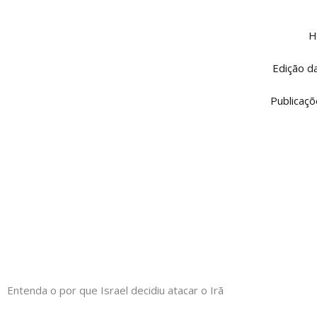
Ir
para
H
o
conteúdo
Edição d
Publicaçõ
Entenda o por que Israel decidiu atacar o Irã