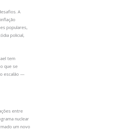
desafios. A
inflação
es populares,
ia policial,
rael tem
 o que se
lto escalão —
iações entre
ograma nuclear
firmado um novo