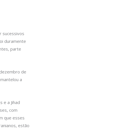
er sucessivos
 foi duramente
ntes, parte
m dezembro de
smantelou a
 e a Jihad
nses, com
am que esses
ranianos, estão