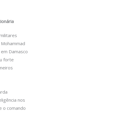
ionária
militares
ral Mohammad
to em Damasco
u forte
meiros
arda
ligência nos
o e o comando