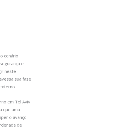
no cenário
 segurança e
gir neste
ravessa sua fase
externo.
erno em Tel Aviv
iu que uma
omper o avanço
ordenada de