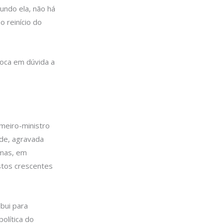
ndo ela, não há
o reinício do
loca em dúvida a
meiro-ministro
ade, agravada
amas, em
estos crescentes
ibui para
olítica do