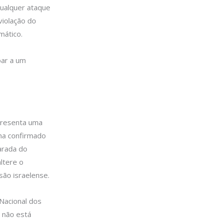
ualquer ataque
violação do
mático.
par a um
epresenta uma
nha confirmado
larada do
ltere o
são israelense.
 Nacional dos
 não está