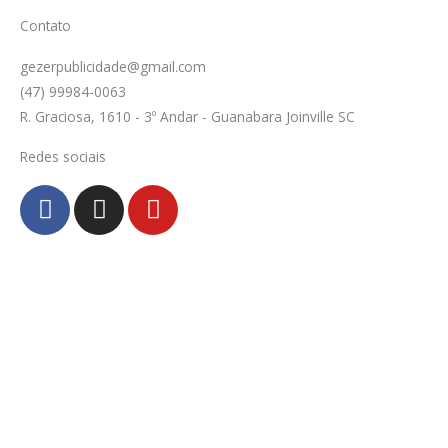
Contato
gezerpublicidade@gmail.com
(47) 99984-0063
R. Graciosa, 1610 - 3º Andar - Guanabara Joinville SC
Redes sociais
F
I
Y
a
n
o
c
s
u
e
t
t
b
a
u
o
g
b
o
r
e
k
a
-
m
f