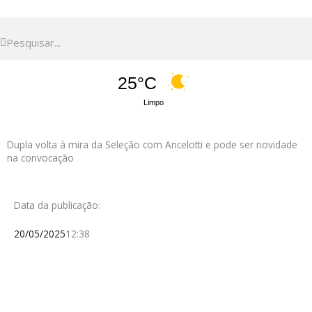
Pesquisar
Pesquisar
25°C
Limpo
Dupla volta à mira da Seleção com Ancelotti e pode ser novidade
na convocação
Data da publicação:
20/05/2025
12:38