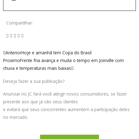
Compartilhar:
Anterior
Próximo
Anterior
Hoje e amanhã tem Copa do Brasil
Proximo
Frente fria avança e muda o tempo em Joinville com
chuva e temperaturas mais baixas
Deseja fazer a sua publicação?
Anunciar no JC fará você atingir novos consumidores, se fazer
presente aos que já são seus clientes
e evitará que seus concorrentes aumentem a participação deles
no mercado.