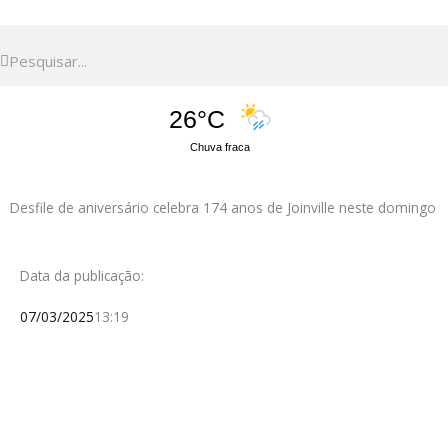
Pesquisar
Pesquisar
26°C
Chuva fraca
Desfile de aniversário celebra 174 anos de Joinville neste domingo
Data da publicação:
07/03/2025
13:19