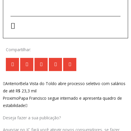
Compartilhar:
Anterior
Próximo
Anterior
Bela Vista do Toldo abre processo seletivo com salários
de até R$ 23,3 mil
Proximo
Papa Francisco segue internado e apresenta quadro de
estabilidade
Deseja fazer a sua publicação?
Anunciar no JC fará você atingir novos consumidores, se fazer