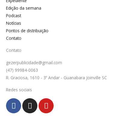
Expediente
Edição da semana
Podcast
Notícias
Pontos de distribuição
Contato
Contato
gezerpublicidade@gmail.com
(47) 99984-0063
R. Graciosa, 1610 - 3º Andar - Guanabara Joinville SC
Redes sociais
F
I
Y
a
n
o
c
s
u
e
t
t
b
a
u