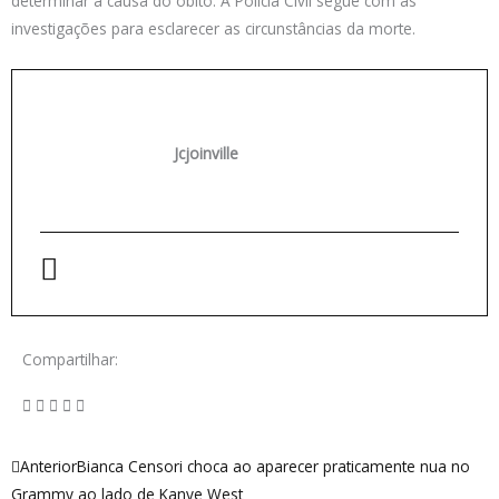
determinar a causa do óbito. A Polícia Civil segue com as
investigações para esclarecer as circunstâncias da morte.
Jcjoinville
Compartilhar:
Anterior
Próximo
Anterior
Bianca Censori choca ao aparecer praticamente nua no
Grammy ao lado de Kanye West