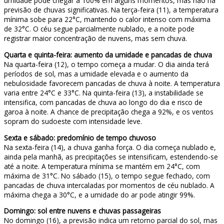
umidade pode chegar a 100% em alguns momentos, mas não há
previsão de chuvas significativas. Na terça-feira (11), a temperatura
mínima sobe para 22°C, mantendo o calor intenso com máxima
de 32°C. O céu segue parcialmente nublado, e a noite pode
registrar maior concentração de nuvens, mas sem chuva.
Quarta e quinta-feira: aumento da umidade e pancadas de chuva
Na quarta-feira (12), o tempo começa a mudar. O dia ainda terá
períodos de sol, mas a umidade elevada e o aumento da
nebulosidade favorecem pancadas de chuva à noite. A temperatura
varia entre 24°C e 33°C. Na quinta-feira (13), a instabilidade se
intensifica, com pancadas de chuva ao longo do dia e risco de
garoa à noite. A chance de precipitação chega a 92%, e os ventos
sopram do sudoeste com intensidade leve.
Sexta e sábado: predomínio de tempo chuvoso
Na sexta-feira (14), a chuva ganha força. O dia começa nublado e,
ainda pela manhã, as precipitações se intensificam, estendendo-se
até a noite. A temperatura mínima se mantém em 24°C, com
máxima de 31°C. No sábado (15), o tempo segue fechado, com
pancadas de chuva intercaladas por momentos de céu nublado. A
máxima chega a 30°C, e a umidade do ar pode atingir 99%.
Domingo: sol entre nuvens e chuvas passageiras
No domingo (16), a previsão indica um retorno parcial do sol, mas