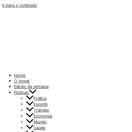
Ir para o conteúdo
Home
O Jornal
Edição da semana
Notícias
Política
Esporte
Trânsito
Economia
Mundo
Saúde