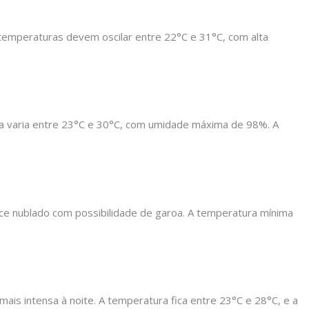
 temperaturas devem oscilar entre 22°C e 31°C, com alta
ra varia entre 23°C e 30°C, com umidade máxima de 98%. A
ece nublado com possibilidade de garoa. A temperatura mínima
ais intensa à noite. A temperatura fica entre 23°C e 28°C, e a