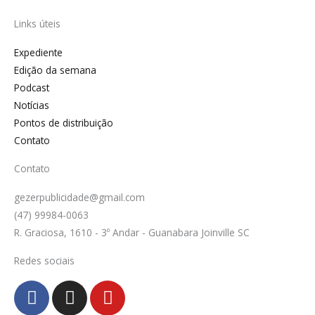
Links úteis
Expediente
Edição da semana
Podcast
Notícias
Pontos de distribuição
Contato
Contato
gezerpublicidade@gmail.com
(47) 99984-0063
R. Graciosa, 1610 - 3º Andar - Guanabara Joinville SC
Redes sociais
F
I
Y
a
n
o