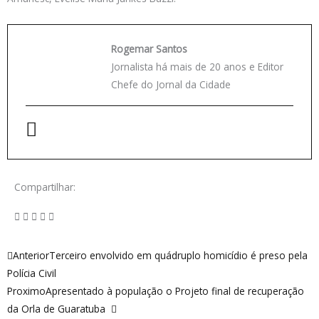
Rogemar Santos
Jornalista há mais de 20 anos e Editor
Chefe do Jornal da Cidade
Compartilhar:
Anterior
Próximo
Anterior
Terceiro envolvido em quádruplo homicídio é preso pela
Polícia Civil
Proximo
Apresentado à população o Projeto final de recuperação
da Orla de Guaratuba