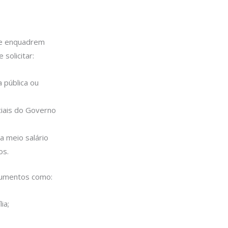
 se enquadrem
solicitar:
 pública ou
ciais do Governo
 a meio salário
os.
cumentos como:
ia;