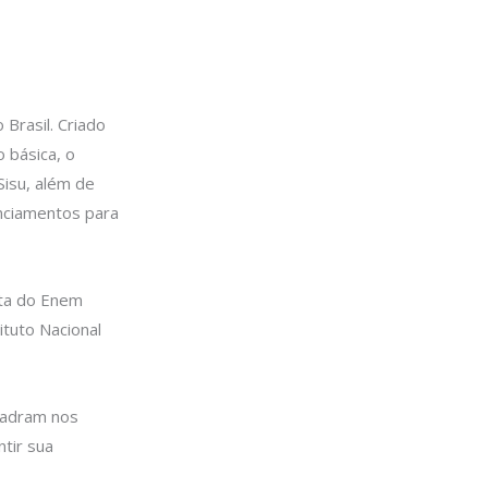
 Brasil. Criado
 básica, o
Sisu, além de
nciamentos para
ota do Enem
tuto Nacional
uadram nos
tir sua