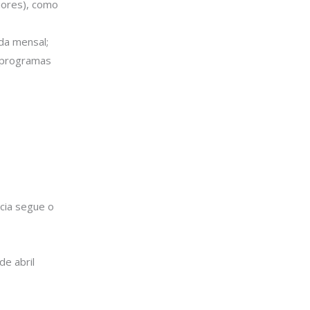
iores), como
da mensal;
 programas
ncia segue o
de abril