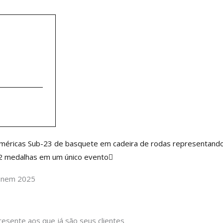
Próximo
méricas Sub-23 de basquete em cadeira de rodas representando 
 92 medalhas em um único evento
 Enem 2025
resente aos que já são seus clientes