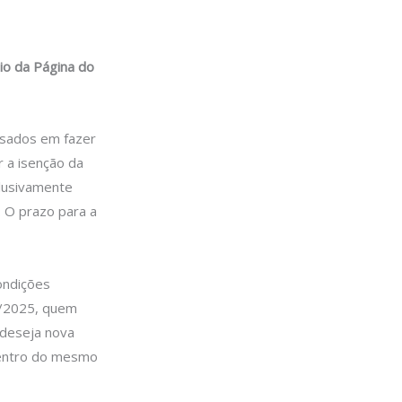
eio da Página do
essados em fazer
 a isenção da
clusivamente
. O prazo para a
ondições
18/2025, quem
 deseja nova
dentro do mesmo