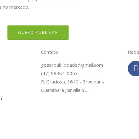
s no mercado.
QUERO PUBLICAR
Contato
Rede
gezerpublicidade@gmail.com
(47) 99984-0063
c
R. Graciosa, 1610 - 3º Andar -
Guanabara Joinville SC
o
-
f