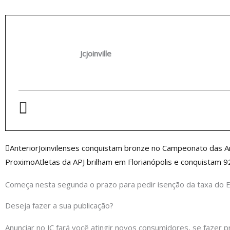
Jcjoinville
Anterior
Anterior
Joinvilenses conquistam bronze no Campeonato das A
Proximo
Atletas da APJ brilham em Florianópolis e conquistam
Começa nesta segunda o prazo para pedir isenção da taxa do
Deseja fazer a sua publicação?
Anunciar no JC fará você atingir novos consumidores, se fazer p