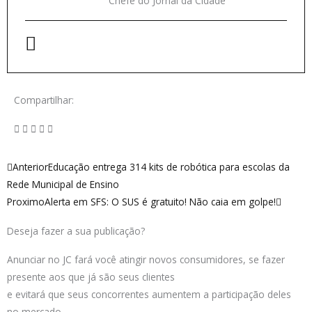
Chefe do Jornal da Cidade
Compartilhar:
Anterior
Próxi
Anterior
Educação entrega 314 kits de robótica para escolas da
Rede Municipal de Ensino
Proximo
Alerta em SFS: O SUS é gratuito! Não caia em golpe!
Deseja fazer a sua publicação?
Anunciar no JC fará você atingir novos consumidores, se fazer
presente aos que já são seus clientes
e evitará que seus concorrentes aumentem a participação deles
no mercado.