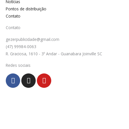
Notícias
Pontos de distribuição
Contato
Contato
gezerpublicidade@gmail.com
(47) 99984-0063
R. Graciosa, 1610 - 3º Andar - Guanabara Joinville SC
Redes sociais
F
I
Y
a
n
o
c
s
u
e
t
t
b
a
u
o
g
b
o
r
e
k
a