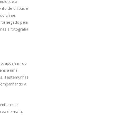
ndido, e a
onto de ônibus e
do crime.
 foi negado pela
enas a fotografia
o, após sair do
gens a uma
ns. Testemunhas
acompanhando a
amiliares e
área de mata,