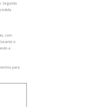
o. Segundo
redida.
ão, com
Durante o
çando a
ementos para