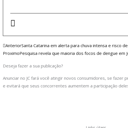
Anterior
Anterior
Santa Catarina em alerta para chuva intensa e risco 
Proximo
Pesquisa revela que maioria dos focos de dengue em Jo
Deseja fazer a sua publicação?
Anunciar no JC fará você atingir novos consumidores, se fazer p
e evitará que seus concorrentes aumentem a participação dele
Links úteis