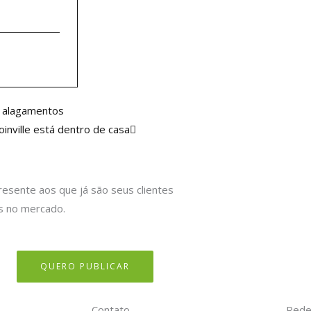
Próximo
de alagamentos
inville está dentro de casa
resente aos que já são seus clientes
s no mercado.
QUERO PUBLICAR
Contato
Rede