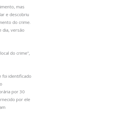
oimento, mas
lar e descobriu
mento do crime.
 dia, versão
ocal do crime”,
 foi identificado
do
rária por 30
rnecido por ele
ram