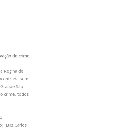
ivação do crime
ia Regina de
encontrada sem
 Grande São
o crime, todos
do
), Luiz Carlos