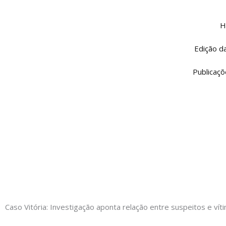
Ir
para
H
o
conteúdo
Edição d
Publicaçõ
Caso Vitória: Investigação aponta relação entre suspeitos e vít