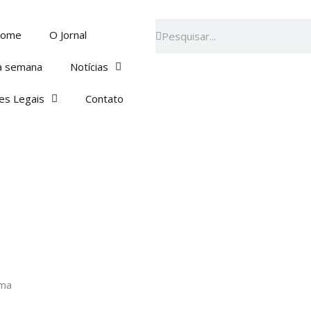
Pesquisar
Pesquisar
ome
O Jornal
a semana
Notícias
es Legais
Contato
ima