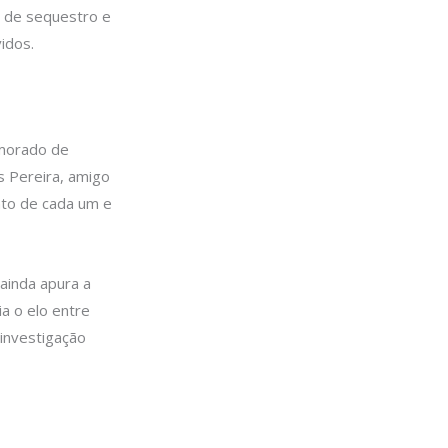
e de sequestro e
idos.
amorado de
as Pereira, amigo
nto de cada um e
 ainda apura a
a o elo entre
 investigação