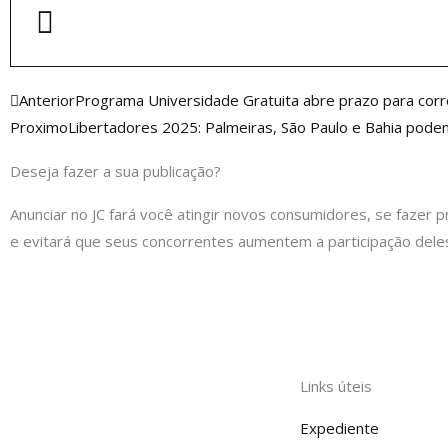
Anterior
Anterior
Programa Universidade Gratuita abre prazo para cor
Proximo
Libertadores 2025: Palmeiras, São Paulo e Bahia podem
Deseja fazer a sua publicação?
Anunciar no JC fará você atingir novos consumidores, se fazer p
e evitará que seus concorrentes aumentem a participação dele
Links úteis
Expediente