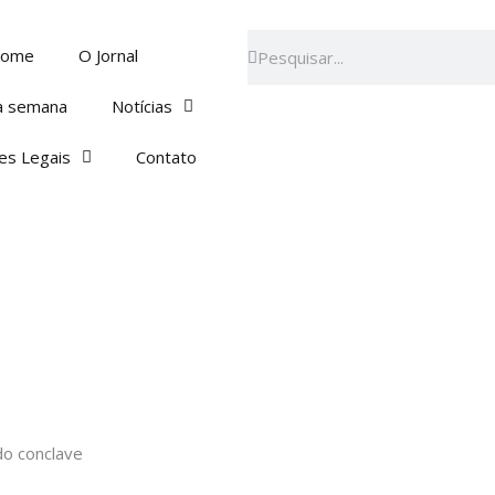
Pesquisar
Pesquisar
ome
O Jornal
a semana
Notícias
es Legais
Contato
do conclave