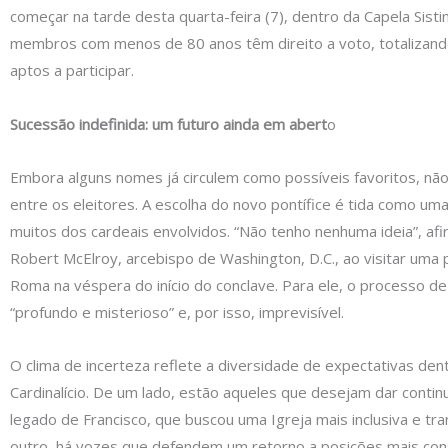
começar na tarde desta quarta-feira (7), dentro da Capela Sisti
membros com menos de 80 anos têm direito a voto, totalizand
aptos a participar.
Sucessão indefinida: um futuro ainda em abert
o
Embora alguns nomes já circulem como possíveis favoritos, nã
entre os eleitores. A escolha do novo pontífice é tida como uma
muitos dos cardeais envolvidos. “Não tenho nenhuma ideia”, afi
Robert McElroy, arcebispo de Washington, D.C., ao visitar uma
Roma na véspera do início do conclave. Para ele, o processo de
“profundo e misterioso” e, por isso, imprevisível.
O clima de incerteza reflete a diversidade de expectativas den
Cardinalício. De um lado, estão aqueles que desejam dar contin
legado de Francisco, que buscou uma Igreja mais inclusiva e tr
outro, há vozes que defendem um retorno a posições mais co