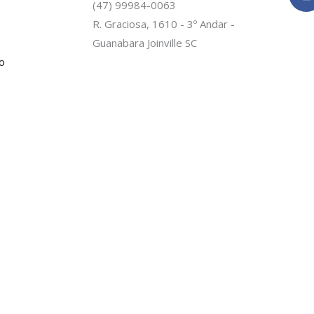
(47) 99984-0063
c
R. Graciosa, 1610 - 3º Andar -
Guanabara Joinville SC
o
-
f