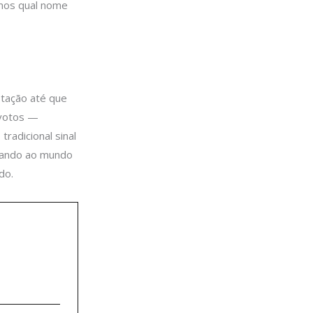
mos qual nome
otação até que
 votos —
radicional sinal
izando ao mundo
do.