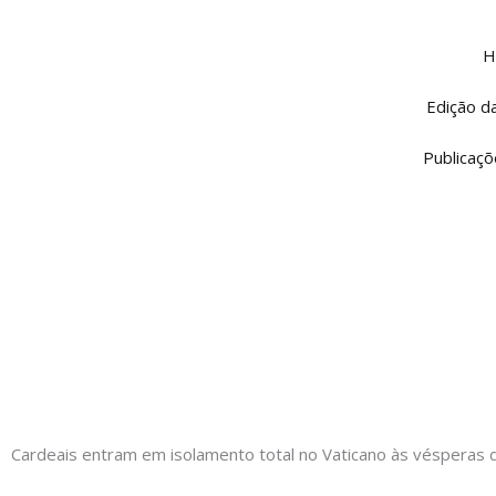
Ir
para
H
o
conteúdo
Edição d
Publicaçõ
Cardeais entram em isolamento total no Vaticano às vésperas 