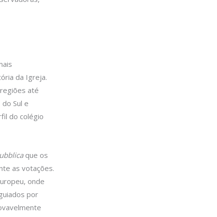
mais
ória da Igreja.
 regiões até
 do Sul e
il do colégio
ubblica
que os
nte as votações.
europeu, onde
guiados por
provavelmente