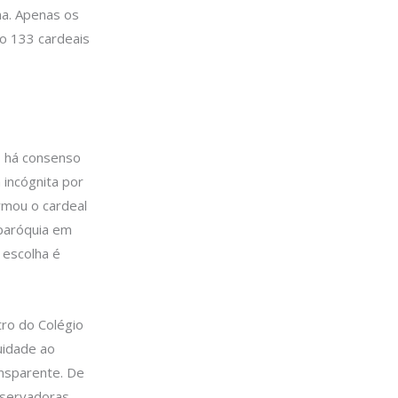
na. Apenas os
o 133 cardeais
o há consenso
 incógnita por
rmou o cardeal
 paróquia em
 escolha é
tro do Colégio
uidade ao
ansparente. De
nservadoras,