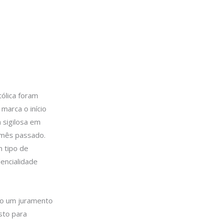
tólica foram
marca o início
 sigilosa em
 mês passado.
 tipo de
encialidade
ão um juramento
isto para