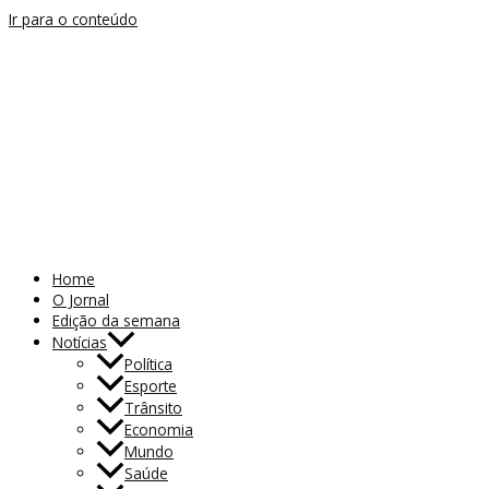
Ir para o conteúdo
Home
O Jornal
Edição da semana
Notícias
Política
Esporte
Trânsito
Economia
Mundo
Saúde