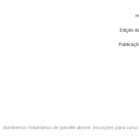
Ir
para
H
o
conteúdo
Edição d
Publicaçõ
Bombeiros Voluntários de Joinville abrem inscrições para cur