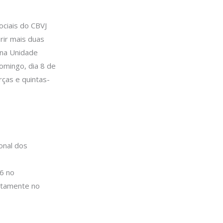
ociais do CBVJ
rir mais duas
 na Unidade
domingo, dia 8 de
rças e quintas-
onal dos
6 no
etamente no