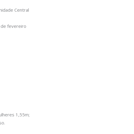
nidade Central
 de fevereiro
mulheres 1,55m;
rso.