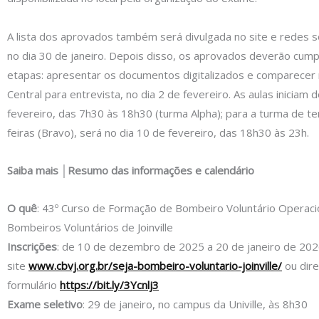
A lista dos aprovados também será divulgada no site e redes s
no dia 30 de janeiro. Depois disso, os aprovados deverão cump
etapas: apresentar os documentos digitalizados e comparecer
Central para entrevista, no dia 2 de fevereiro. As aulas iniciam 
fevereiro, das 7h30 às 18h30 (turma Alpha); para a turma de te
feiras (Bravo), será no dia 10 de fevereiro, das 18h30 às 23h.
Saiba mais │Resumo das informações e calendário
O quê
: 43º Curso de Formação de Bombeiro Voluntário Operaci
Bombeiros Voluntários de Joinville
Inscrições
: de 10 de dezembro de 2025 a 20 de janeiro de 202
site
www.cbvj.org.br/seja-bombeiro-voluntario-joinville/
ou dir
formulário
https://bit.ly/3Ycnlj3
Exame seletivo
: 29 de janeiro, no campus da Univille, às 8h30