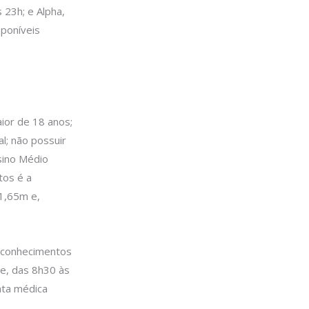
 23h; e Alpha,
poníveis
ior de 18 anos;
al; não possuir
nsino Médio
tos é a
 1,65m e,
 conhecimentos
lle, das 8h30 às
nta médica