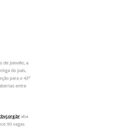
e Joinville, a
tiga do país,
eção para o 43º
abertas entre
bvj.org.br
aba
ece 90 vagas