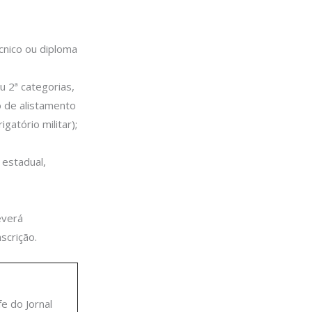
cnico ou diploma
u 2ª categorias,
o de alistamento
gatório militar);
 estadual,
everá
scrição.
fe do Jornal