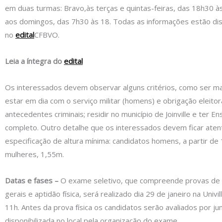
em duas turmas: Bravo,às terças e quintas-feiras, das 18h30 às
aos domingos, das 7h30 às 18. Todas as informações estão dis
no
edital
CFBVO.
Leia a íntegra do
edital
Os interessados devem observar alguns critérios, como ser ma
estar em dia com o serviço militar (homens) e obrigação eleitor
antecedentes criminais; residir no município de Joinville e ter E
completo. Outro detalhe que os interessados devem ficar aten
especificação de altura mínima: candidatos homens, a partir de
mulheres, 1,55m.
Datas e fases –
O exame seletivo, que compreende provas de
gerais e aptidão física, será realizado dia 29 de janeiro na Univi
11h. Antes da prova física os candidatos serão avaliados por ju
disponibilizada no local pela organização do exame.