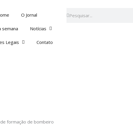
Pesquisar
Pesquisar
ome
O Jornal
a semana
Notícias
es Legais
Contato
so de formação de bombeiro