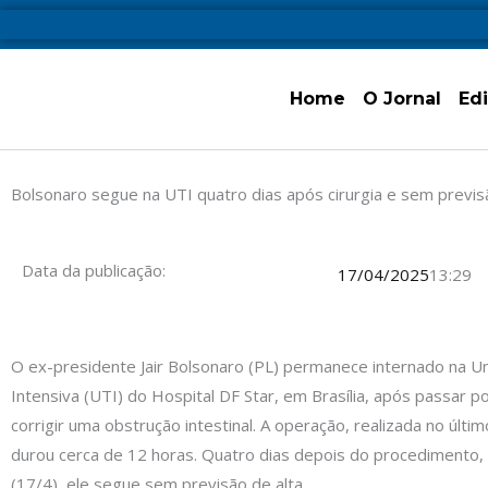
Ir
para
o
Home
O Jornal
Ed
conteúdo
Bolsonaro segue na UTI quatro dias após cirurgia e sem previs
Data da publicação:
17/04/2025
13:29
O ex-presidente Jair Bolsonaro (PL) permanece internado na U
Intensiva (UTI) do Hospital DF Star, em Brasília, após passar po
corrigir uma obstrução intestinal. A operação, realizada no últi
durou cerca de 12 horas. Quatro dias depois do procedimento, 
(17/4), ele segue sem previsão de alta.