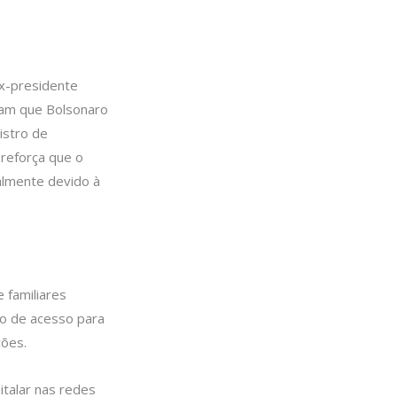
ex-presidente
ram que Bolsonaro
istro de
 reforça que o
almente devido à
 familiares
ão de acesso para
ções.
italar nas redes