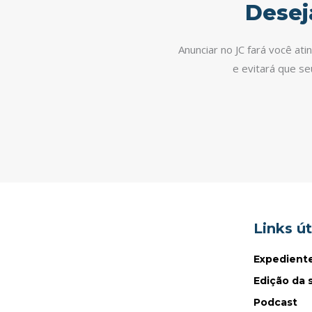
Desej
Anunciar no JC fará você at
e evitará que s
Links út
Expedient
Edição da
Podcast