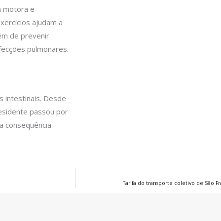
a motora e
exercícios ajudam a
ém de prevenir
fecções pulmonares.
s intestinais. Desde
residente passou por
ma consequência
Tarifa do transporte coletivo de São Fra