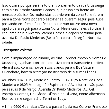
Isso ocorre porque será feito o entroncamento da rua Urussanga
com a rua Ricardo Stamm Gomes, que passa em frente ao
mercado público. Os motoristas que vierem da zona Sul e forem
para a zona Norte poderão escolher se querem seguir pela Aubé,
passando em frente à Prefeitura ou se vão utilizar uma nova
opção para seguir para a zona Norte. Neste caso, eles vão virar à
esquerda na rua Ricardo Stamm Gomes e depois continuar pela
avenida Dr. Paulo Medeiros (Beira Rio) para ir à região Norte da
cidade.
Transporte coletivo
Com a implantação do binário, as ruas Coronel Procópio Gomes e
Urussanga ganham corredor exclusivo para o transporte coletivo.
Além disso, com os novos eixos viários para o Boa Vista e
Guanabara, haverá alteração no itinerário de algumas linhas.
As linhas 0040 Tupy Norte via Centro; 0042 Tupy Norte via Goes
Monteiro e 0805 Madrugadão Espinheiros / Aventureiro vão passar
pelas ruas 9 de Março, Avenida Dr. Paulo Medeiros, Av. Cel.
Procópio Gomes, Dr. Plácido Olímpio de Oliveira, Ponte Albertinho
Bornschein e seguir até o Terminal Tupy.
A linha 0600 Guanabara/Centro passará pela rua Coronel Francisco