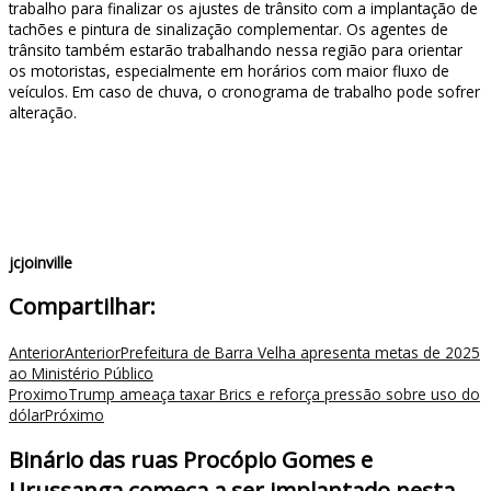
trabalho para finalizar os ajustes de trânsito com a implantação de
tachões e pintura de sinalização complementar. Os agentes de
trânsito também estarão trabalhando nessa região para orientar
os motoristas, especialmente em horários com maior fluxo de
veículos. Em caso de chuva, o cronograma de trabalho pode sofrer
alteração.
jcjoinville
Compartilhar:
Anterior
Anterior
Prefeitura de Barra Velha apresenta metas de 2025
ao Ministério Público
Proximo
Trump ameaça taxar Brics e reforça pressão sobre uso do
dólar
Próximo
Binário das ruas Procópio Gomes e
Urussanga começa a ser implantado nesta