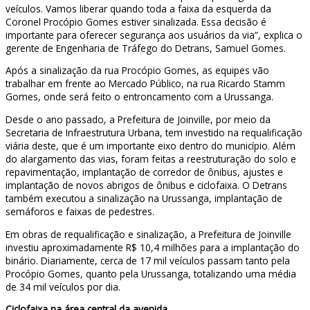
veículos. Vamos liberar quando toda a faixa da esquerda da
Coronel Procópio Gomes estiver sinalizada. Essa decisão é
importante para oferecer segurança aos usuários da via”, explica o
gerente de Engenharia de Tráfego do Detrans, Samuel Gomes.
Após a sinalização da rua Procópio Gomes, as equipes vão
trabalhar em frente ao Mercado Público, na rua Ricardo Stamm
Gomes, onde será feito o entroncamento com a Urussanga.
Desde o ano passado, a Prefeitura de Joinville, por meio da
Secretaria de Infraestrutura Urbana, tem investido na requalificação
viária deste, que é um importante eixo dentro do município. Além
do alargamento das vias, foram feitas a reestruturação do solo e
repavimentação, implantação de corredor de ônibus, ajustes e
implantação de novos abrigos de ônibus e ciclofaixa. O Detrans
também executou a sinalização na Urussanga, implantação de
semáforos e faixas de pedestres.
Em obras de requalificação e sinalização, a Prefeitura de Joinville
investiu aproximadamente R$ 10,4 milhões para a implantação do
binário. Diariamente, cerca de 17 mil veículos passam tanto pela
Procópio Gomes, quanto pela Urussanga, totalizando uma média
de 34 mil veículos por dia.
Ciclofaixa na área central da avenida