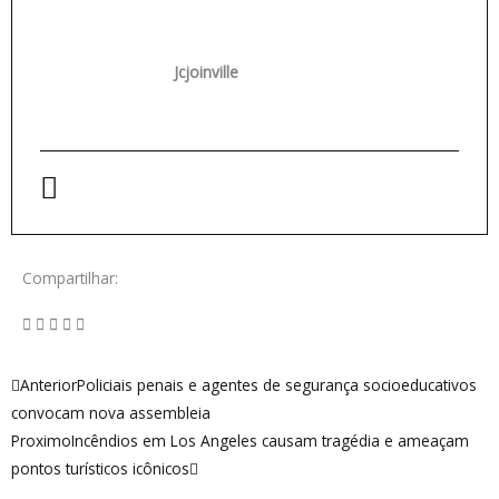
Jcjoinville
Compartilhar:
Anterior
Próximo
Anterior
Policiais penais e agentes de segurança socioeducativos
convocam nova assembleia
Proximo
Incêndios em Los Angeles causam tragédia e ameaçam
pontos turísticos icônicos