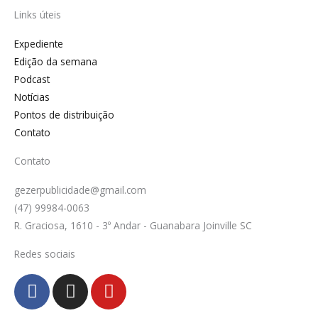
Links úteis
Expediente
Edição da semana
Podcast
Notícias
Pontos de distribuição
Contato
Contato
gezerpublicidade@gmail.com
(47) 99984-0063
R. Graciosa, 1610 - 3º Andar - Guanabara Joinville SC
Redes sociais
F
I
Y
a
n
o
c
s
u