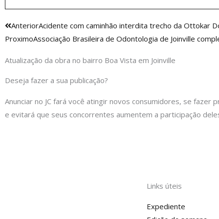
Anterior
Anterior
Acidente com caminhão interdita trecho da Ottokar D
Proximo
Associação Brasileira de Odontologia de Joinville comp
Atualização da obra no bairro Boa Vista em Joinville
Deseja fazer a sua publicação?
Anunciar no JC fará você atingir novos consumidores, se fazer p
e evitará que seus concorrentes aumentem a participação dele
Links úteis
Expediente