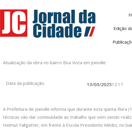
Ir
para
H
o
conteúdo
Edição d
Publicaçõ
Atualização da obra no bairro Boa Vista em Joinville
Data da publicação:
13/03/2025
12:17
A Prefeitura de Joinville informa que durante esta quinta-feira (
técnicas vão dar continuidade ao trabalho que vem sendo reali
Helmut Fallgatter, em frente à Escola Presidente Médici, no bai