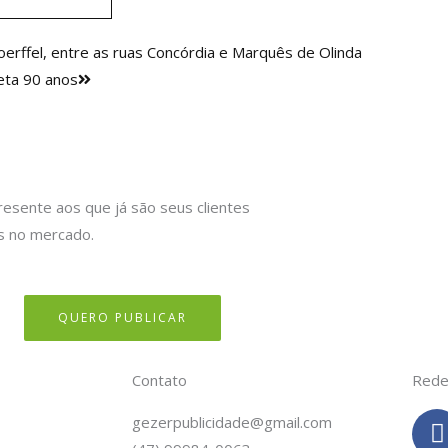
Próximo
oerffel, entre as ruas Concórdia e Marquês de Olinda
leta 90 anos
resente aos que já são seus clientes
s no mercado.
QUERO PUBLICAR
Contato
Rede
gezerpublicidade@gmail.com