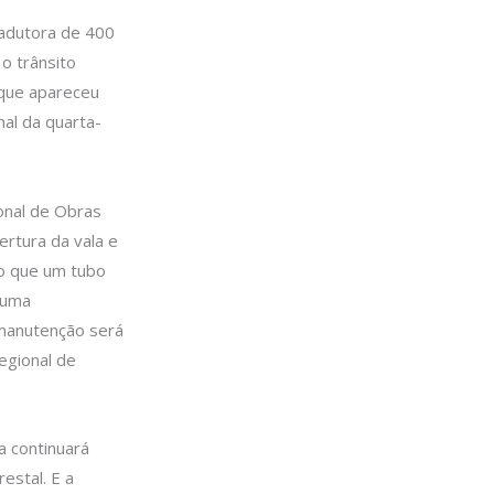
 adutora de 400
o trânsito
, que apareceu
nal da quarta-
onal de Obras
ertura da vala e
do que um tubo
 uma
 manutenção será
egional de
a continuará
estal. E a