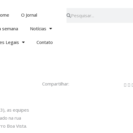
Pesquisar
Pesquisar
ome
O Jornal
a semana
Notícias
es Legais
Contato
Compartilhar:
13), as equipes
zado na rua
rro Boa Vista.