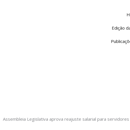
Ir
para
H
o
conteúdo
Edição d
Publicaçõ
Assembleia Legislativa aprova reajuste salarial para servidore