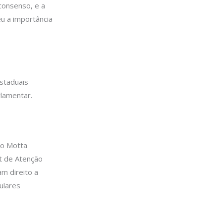
consenso, e a
eu a importância
staduais
rlamentar.
io Motta
t de Atenção
m direito a
ulares