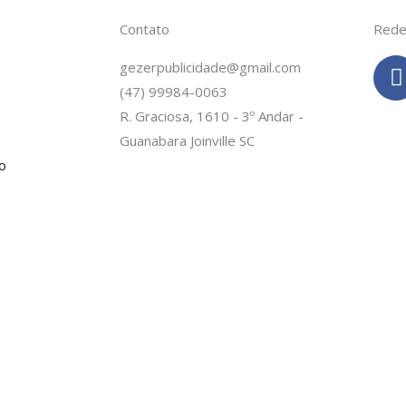
Contato
Rede
gezerpublicidade@gmail.com
(47) 99984-0063
c
R. Graciosa, 1610 - 3º Andar -
Guanabara Joinville SC
o
-
f