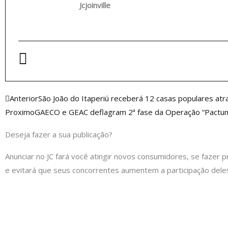
Jcjoinville
Anterior
Anterior
São João do Itaperiú receberá 12 casas populares at
Proximo
GAECO e GEAC deflagram 2ª fase da Operação “Pactum
Deseja fazer a sua publicação?
Anunciar no JC fará você atingir novos consumidores, se fazer p
e evitará que seus concorrentes aumentem a participação dele