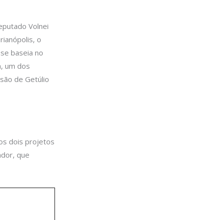
eputado Volnei
rianópolis, o
 se baseia no
a, um dos
são de Getúlio
os dois projetos
ador, que