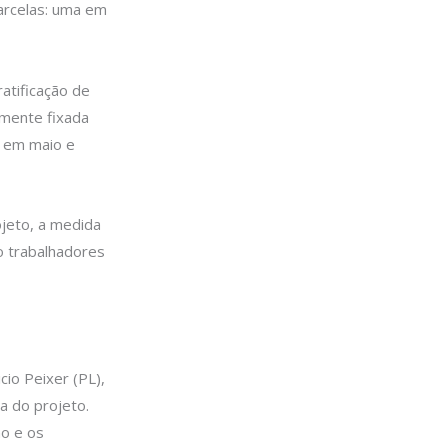
arcelas: uma em
atificação de
lmente fixada
% em maio e
ojeto, a medida
o trabalhadores
cio Peixer (PL),
a do projeto.
no e os