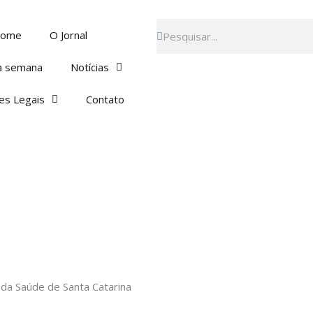
Pesquisar
Pesquisar
ome
O Jornal
a semana
Notícias
es Legais
Contato
s da Saúde de Santa Catarina