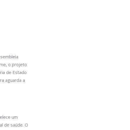
ssembleia
ime, o projeto
aria de Estado
ora aguarda a
belece um
al de saúde. O