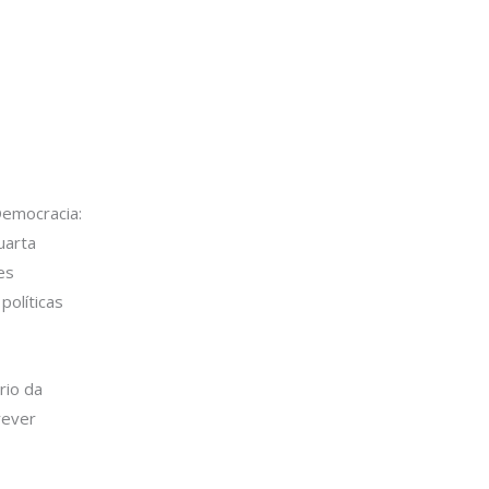
Democracia:
uarta
es
políticas
rio da
rever