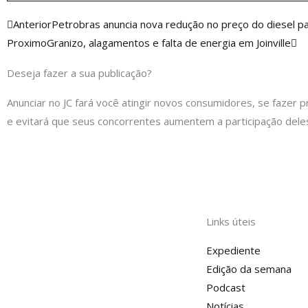
Anterior
Pr
Anterior
Petrobras anuncia nova redução no preço do diesel pa
Proximo
Granizo, alagamentos e falta de energia em Joinville
Deseja fazer a sua publicação?
Anunciar no JC fará você atingir novos consumidores, se fazer p
e evitará que seus concorrentes aumentem a participação dele
Links úteis
Expediente
Edição da semana
Podcast
Notícias