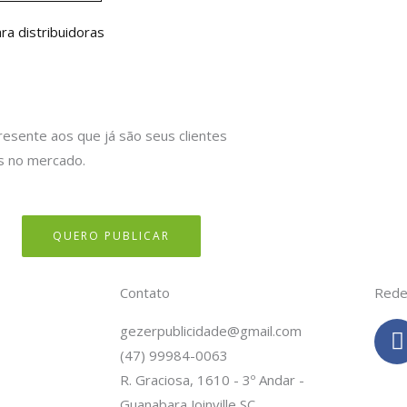
óximo
ra distribuidoras
resente aos que já são seus clientes
s no mercado.
QUERO PUBLICAR
Contato
Rede
gezerpublicidade@gmail.com
(47) 99984-0063
c
R. Graciosa, 1610 - 3º Andar -
Guanabara Joinville SC