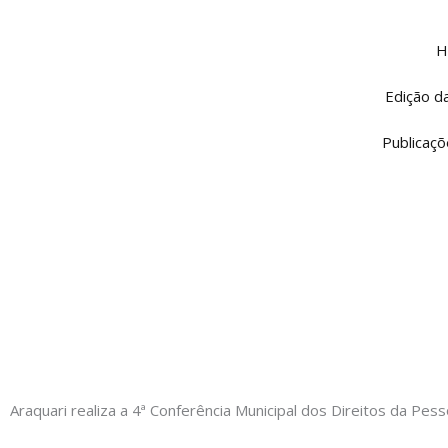
Ir
para
H
o
conteúdo
Edição d
Publicaçõ
Araquari realiza a 4ª Conferência Municipal dos Direitos da Pes