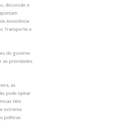
o, discussão e
e apontam
 da Assistência
 do Transporte e
ntes do governo
ir as prioridades
eira, as
ção pode opinar
rências têm
de extrema
 políticas