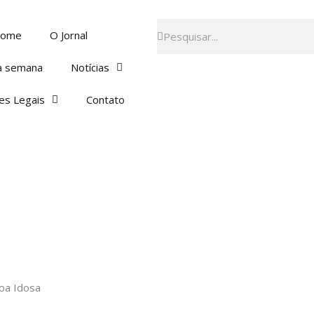
Pesquisar
Pesquisar
ome
O Jornal
a semana
Notícias
es Legais
Contato
soa Idosa