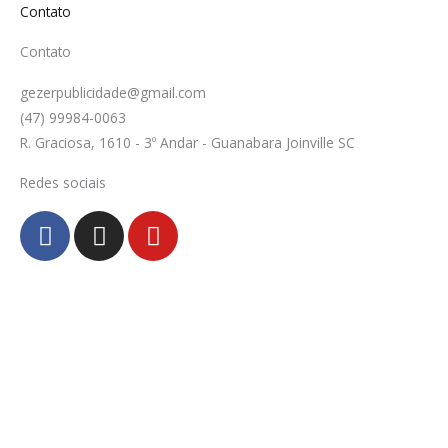
Contato
Contato
gezerpublicidade@gmail.com
(47) 99984-0063
R. Graciosa, 1610 - 3º Andar - Guanabara Joinville SC
Redes sociais
F
I
Y
a
n
o
c
s
u
e
t
t
b
a
u
o
g
b
o
r
e
k
a
-
m
f