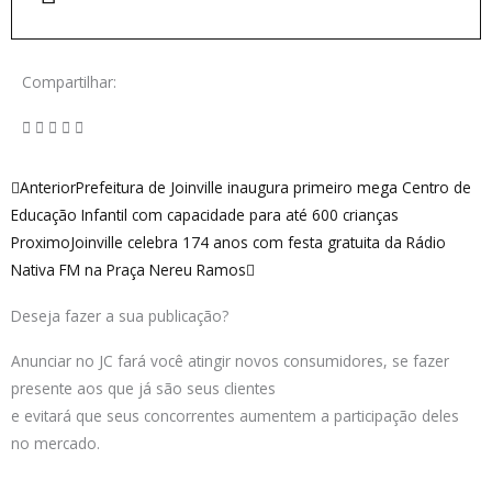
Compartilhar:
Anterior
Próximo
Anterior
Prefeitura de Joinville inaugura primeiro mega Centro de
Educação Infantil com capacidade para até 600 crianças
Proximo
Joinville celebra 174 anos com festa gratuita da Rádio
Nativa FM na Praça Nereu Ramos
Deseja fazer a sua publicação?
Anunciar no JC fará você atingir novos consumidores, se fazer
presente aos que já são seus clientes
e evitará que seus concorrentes aumentem a participação deles
no mercado.