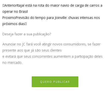
Anterior
Próximo
Anterior
Itajaí está na rota do maior navio de carga de carros a
operar no Brasil
Proximo
Previsão do tempo para Joinville: chuvas intensas nos
próximos dias
Deseja fazer a sua publicação?
Anunciar no JC fará você atingir novos consumidores, se fazer
presente aos que já são seus clientes
e evitará que seus concorrentes aumentem a participação deles
no mercado.
QUERO PUBLICAR