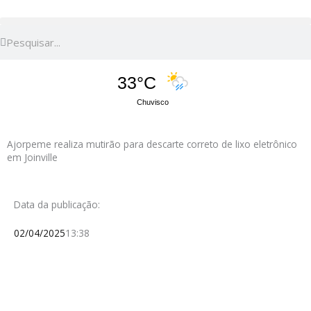
Pesquisar
Pesquisar
33°C
Chuvisco
Ajorpeme realiza mutirão para descarte correto de lixo eletrônico
em Joinville
Data da publicação:
02/04/2025
13:38