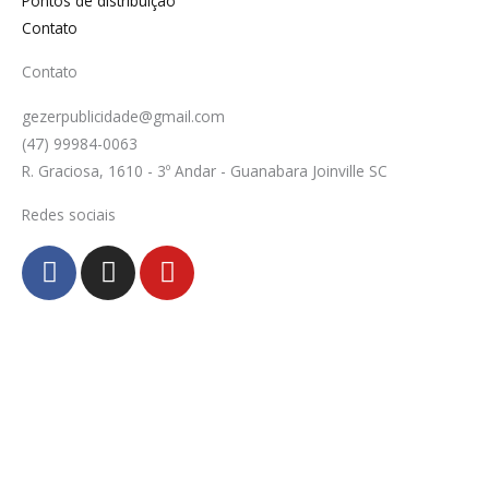
Pontos de distribuição
Contato
Contato
gezerpublicidade@gmail.com
(47) 99984-0063
R. Graciosa, 1610 - 3º Andar - Guanabara Joinville SC
Redes sociais
F
I
Y
a
n
o
c
s
u
e
t
t
b
a
u
o
g
b
o
r
e
k
a
-
m