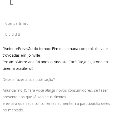
Compartilhar:
Anterior
Próximo
Anterior
Previsão do tempo: Fim de semana com sol, chuva e
trovoadas em Joinville
Proximo
Morre aos 84 anos o cineasta Cacá Diegues, ícone do
cinema brasileiro
Deseja fazer a sua publicação?
Anunciar no JC fará você atingir novos consumidores, se fazer
presente aos que já são seus clientes
e evitará que seus concorrentes aumentem a participação deles
no mercado.