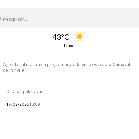
Pesquisar
Pesquisar
43°C
Limpo
Agenda cultural traz a programação de ensaios para o Carnaval
de Joinville
Data da publicação:
14/02/2025
13:09